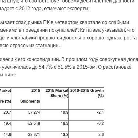
она штук, что соответствует объему десятилетней давности.
дает с 2012 года, отмечают эксперты.
зывает спад рынка ПК в четвертом квартале со слабыми
енами в поведении покупателей. Китагава указывает, что
ды и ультрабуки продаются довольно хорошо, однако роста
всю отрасль из стагнации.
ивели к его консолидации. В прошлом году совокупная дол
увеличилась до 54,7% с 51,5% в 2015-ом. О расстановке
цы ниже.