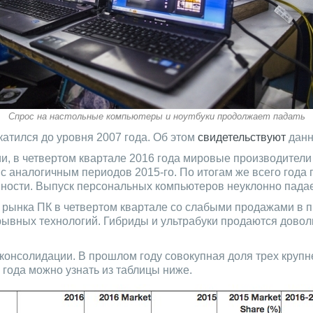
Спрос на настольные компьютеры и ноутбуки продолжает падать
катился до уровня 2007 года. Об этом
свидетельствуют
данн
, в четвертом квартале 2016 года мировые производители
с аналогичным периодов 2015-го. По итогам же всего года п
вности. Выпуск персональных компьютеров неуклонно падает
д рынка ПК в четвертом квартале со слабыми продажами в
орывных технологий. Гибриды и ультрабуки продаются доволь
о консолидации. В прошлом году совокупная доля трех кру
 года можно узнать из таблицы ниже.