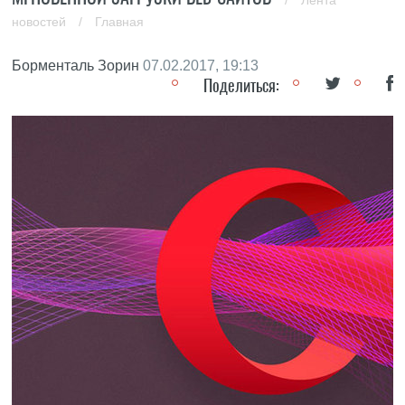
/
Лента
новостей
/
Главная
Борменталь Зорин
07.02.2017, 19:13
Поделиться: