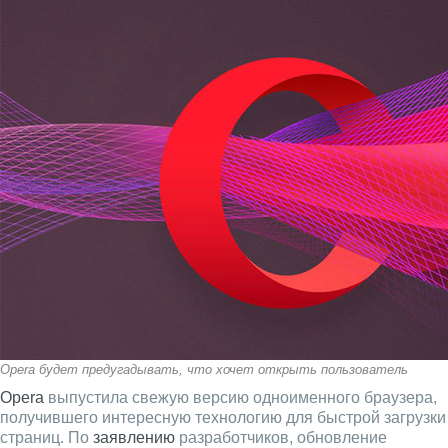
Opera будет предугадывать, что хочет открыть пользователь
Opera
выпустила свежую версию одноименного браузера,
получившего интересную технологию для быстрой загрузки
страниц. По
заявлению
разработчиков, обновление