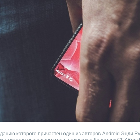
озданию которого причастен один из авторов Android Энди Р
их гаджетов нынешнего года, поделился бенчмарк GFXBenc