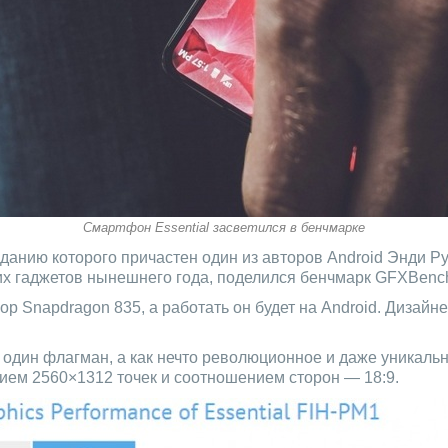
Смартфон Essential засветился в бенчмарке
озданию которого причастен один из авторов Android Энди Р
их гаджетов нынешнего года, поделился бенчмарк GFXBenc
сор Snapdragon 835, а работать он будет на Android. Диза
 один флагман, а как нечто революционное и даже уникал
ием 2560×1312 точек и соотношением сторон — 18:9.