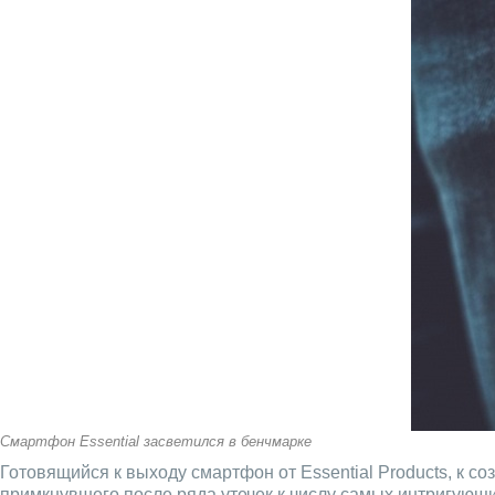
Смартфон Essential засветился в бенчмарке
Готовящийся к выходу смартфон от Essential Products, к с
примкнувшего после ряда утечек к числу самых интригующ