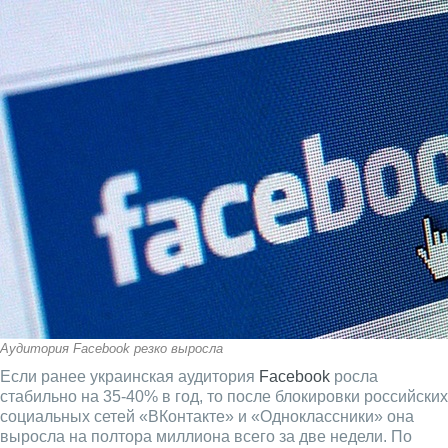
Аудитория Facebook резко выросла
Если ранее украинская аудитория
Facebook
росла
стабильно на 35-40% в год, то после блокировки российских
социальных сетей «ВКонтакте» и «Одноклассники» она
выросла на полтора миллиона всего за две недели. По