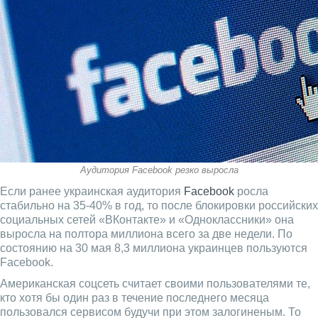
Аудитория Facebook резко выросла
Если ранее украинская аудитория
Facebook
росла
стабильно на 35-40% в год, то после блокировки российских
социальных сетей «ВКонтакте» и «Одноклассники» она
выросла на полтора миллиона всего за две недели. По
состоянию на 30 мая 8,3 миллиона украинцев пользуются
Facebook.
Американская соцсеть считает своими пользователями те,
кто хотя бы один раз в течение последнего месяца
пользовался сервисом будучи при этом залогиненым. То