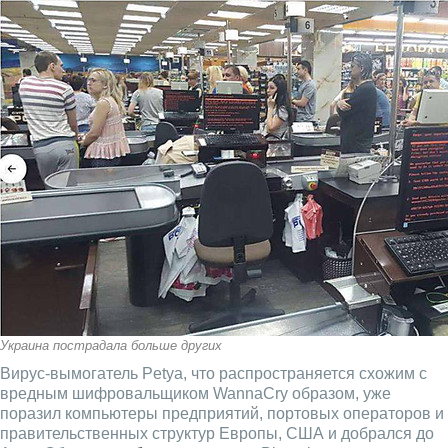
Украина пострадала больше других
Вирус-вымогатель Petya, что распространяется схожим с
вредным шифровальщиком WannaCry образом, уже
поразил компьютеры предприятий, портовых операторов и
правительственных структур Европы, США и добрался до