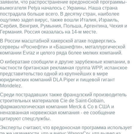
заявили, что распространение вредоносной программы-
вымогателя Petya началось с Украины. Наша страна
пострадала больше всего. В десятку стран, наиболее
ощутимо задел вирус, также вошли Италия, Израиль,
Сербия, Венгрия, Румыния, Польша, Аргентина, Чехия и
Германия. Россия оказалась на 14-м месте.
В России масштабной хакерской атаке подверглись
серверы «Роснефти» и «Башнефти», металлургической
компании Evraz и целого ряда более мелких компаний.
О кибератаке сообщили и другие зарубежные компании, в
частности британская рекламная группа WPP, испанское
представительство одной из крупнейших в мире
юридических компаний DLA Piper и пищевой гигант
Mondelez.
Среди пострадавших также французский производитель
строительных материалов Cie de Saint-Gobain,
фармакологическая компания Merck & Co в США и
неназванная норвежская компания - ее сообщение
цитируют спецслужбы.
Эксперты считают, что вредоносная программа использует
те же уязвимости, что и вирус WannaCry, что вывел из