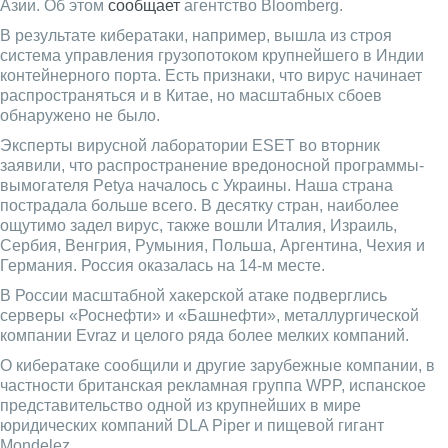
Азии. Об этом
сообщает
агентство Bloomberg.
В результате кибератаки, например, вышла из строя
система управления грузопотоком крупнейшего в Индии
контейнерного порта. Есть признаки, что вирус начинает
распространяться и в Китае, но масштабных сбоев
обнаружено не было.
Эксперты вирусной лаборатории ESET во вторник
заявили, что распространение вредоносной программы-
вымогателя Petya началось с Украины. Наша страна
пострадала больше всего. В десятку стран, наиболее
ощутимо задел вирус, также вошли Италия, Израиль,
Сербия, Венгрия, Румыния, Польша, Аргентина, Чехия и
Германия. Россия оказалась на 14-м месте.
В России масштабной хакерской атаке подверглись
серверы «Роснефти» и «Башнефти», металлургической
компании Evraz и целого ряда более мелких компаний.
О кибератаке сообщили и другие зарубежные компании, в
частности британская рекламная группа WPP, испанское
представительство одной из крупнейших в мире
юридических компаний DLA Piper и пищевой гигант
Mondelez.