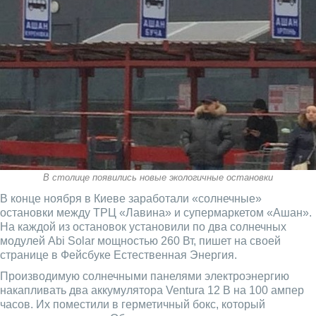
В столице появились новые экологичные остановки
В конце ноября в Киеве заработали «солнечные»
остановки между ТРЦ «Лавина» и супермаркетом «Ашан».
На каждой из остановок установили по два солнечных
модулей Abi Solar мощностью 260 Вт, пишет на своей
странице в Фейсбуке Естественная Энергия.
Производимую солнечными панелями электроэнергию
накапливать два аккумулятора Ventura 12 В на 100 ампер
часов. Их поместили в герметичный бокс, который