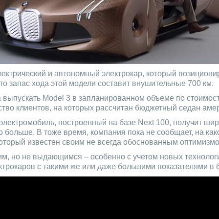
лектрический и автономный электрокар, который позициони
что запас хода этой модели составит внушительные 700 км.
 выпускать Model 3 в запланированном объеме по стоимост
тво клиентов, на которых рассчитан бюджетный седан амер
 электромобиль, построенный на базе Next 100, получит ш
о больше. В тоже время, компания пока не сообщает, на как
торый известен своим не всегда обоснованным оптимизмо
охим, но не выдающимся – особенно с учетом новых технолог
трокаров с такими же или даже большими показателями в 