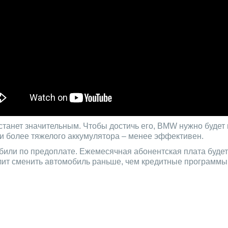
станет значительным. Чтобы достичь его, BMW нужно будет
 и более тяжелого аккумулятора – менее эффективен.
обили по предоплате. Ежемесячная абонентская плата буде
олит сменить автомобиль раньше, чем кредитные программы