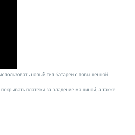
 использовать новый тип батареи с повышенной
т покрывать платежи за владение машиной, а также
.