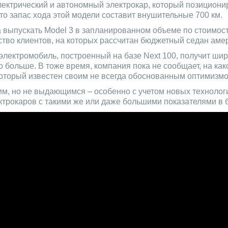
лектрический и автономный электрокар, который позициони
что запас хода этой модели составит внушительные 700 км.
 выпускать Model 3 в запланированном объеме по стоимост
тво клиентов, на которых рассчитан бюджетный седан амер
 электромобиль, построенный на базе Next 100, получит ш
о больше. В тоже время, компания пока не сообщает, на как
торый известен своим не всегда обоснованным оптимизмо
охим, но не выдающимся – особенно с учетом новых технолог
трокаров с такими же или даже большими показателями в 