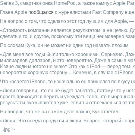
Series 3, смарт-колонка HomePod, а также кампус Apple Par
Глава Apple
пообщался
с журналистами Fast Company еще 
На вопрос о том, что сделало этот год лучшим для Apple, —
«Стоимость компании является результатом, а не целью. Д
сделать и то, и другое, поскольку эти вещи неимоверно вза
По словам Кука, он не может ни один год назвать плохим:
«Для меня все годы были только хорошими. Серьезно. Даже
миллиардов долларов, и это невероятно. Даже в самые мал
Извне люди многого не знают. Это как с iPod — перед тем,
невероятно хорошую сторону… Конечно, в случае с iPhone м
Что касается iPhone, то изначально он пришелся по вкусу н
«Люди говорили, что он не будет работать, потому что у н
просто приходится верить и убеждать себя, что выбранная 
результаты оказываются хуже, если ты отвлекаешься от тог
На вопрос, что же на самом деле важно, Кук ответил:
«Люди. Это всегда продукты и люди. Вопрос, который сопро
_.jpg">