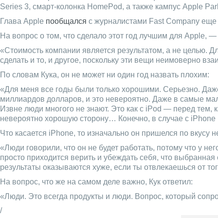
Series 3, смарт-колонка HomePod, а также кампус Apple Par
Глава Apple
пообщался
с журналистами Fast Company еще 
На вопрос о том, что сделало этот год лучшим для Apple, —
«Стоимость компании является результатом, а не целью. Д
сделать и то, и другое, поскольку эти вещи неимоверно вза
По словам Кука, он не может ни один год назвать плохим:
«Для меня все годы были только хорошими. Серьезно. Даже
миллиардов долларов, и это невероятно. Даже в самые мал
Извне люди многого не знают. Это как с iPod — перед тем,
невероятно хорошую сторону… Конечно, в случае с iPhone м
Что касается iPhone, то изначально он пришелся по вкусу н
«Люди говорили, что он не будет работать, потому что у н
просто приходится верить и убеждать себя, что выбранная 
результаты оказываются хуже, если ты отвлекаешься от тог
На вопрос, что же на самом деле важно, Кук ответил:
«Люди. Это всегда продукты и люди. Вопрос, который сопро
/