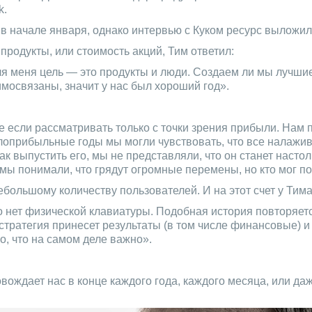
k.
в начале января, однако интервью с Куком ресурс выложил
 продукты, или стоимость акций, Тим ответил:
ля меня цель — это продукты и люди. Создаем ли мы лучши
имосвязаны, значит у нас был хороший год».
 если рассматривать только с точки зрения прибыли. Нам 
оприбыльные годы мы могли чувствовать, что все налажива
 как выпустить его, мы не представляли, что он станет нас
ы понимали, что грядут огромные перемены, но кто мог под
ебольшому количеству пользователей. И на этот счет у Тима
его нет физической клавиатуры. Подобная история повторяе
стратегия принесет результаты (в том числе финансовые) и
о, что на самом деле важно».
вождает нас в конце каждого года, каждого месяца, или да