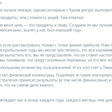
k.
в начале января, однако интервью с Куком ресурс выложил
 продукты, или стоимость акций, Тим ответил:
ля меня цель — это продукты и люди. Создаем ли мы лучши
имосвязаны, значит у нас был хороший год».
 если рассматривать только с точки зрения прибыли. Нам 
оприбыльные годы мы могли чувствовать, что все налажива
 как выпустить его, мы не представляли, что он станет нас
ы понимали, что грядут огромные перемены, но кто мог под
ебольшому количеству пользователей. И на этот счет у Тима
его нет физической клавиатуры. Подобная история повторяе
стратегия принесет результаты (в том числе финансовые) и
о, что на самом деле важно».
вождает нас в конце каждого года, каждого месяца, или да