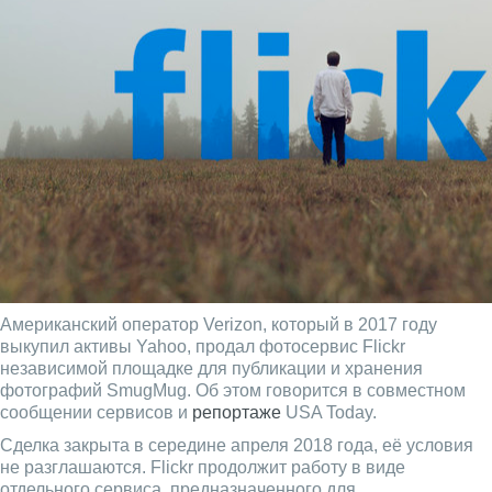
Американский оператор Verizon, который в 2017 году
выкупил активы Yahoo, продал фотосервис Flickr
независимой площадке для публикации и хранения
фотографий SmugMug. Об этом говорится в совместном
сообщении сервисов и
репортаже
USA Today.
Сделка закрыта в середине апреля 2018 года, её условия
не разглашаются. Flickr продолжит работу в виде
отдельного cервиса, предназначенного для