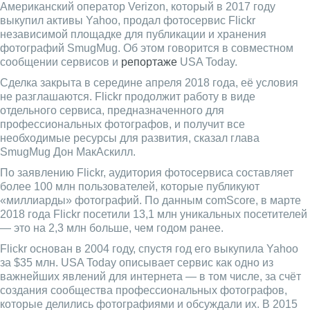
Американский оператор Verizon, который в 2017 году
выкупил активы Yahoo, продал фотосервис Flickr
независимой площадке для публикации и хранения
фотографий SmugMug. Об этом говорится в совместном
сообщении сервисов и
репортаже
USA Today.
Сделка закрыта в середине апреля 2018 года, её условия
не разглашаются. Flickr продолжит работу в виде
отдельного cервиса, предназначенного для
профессиональных фотографов, и получит все
необходимые ресурсы для развития, сказал глава
SmugMug Дон МакАскилл.
По заявлению Flickr, аудитория фотосервиса составляет
более 100 млн пользователей, которые публикуют
«миллиарды» фотографий. По данным comScore, в марте
2018 года Flickr посетили 13,1 млн уникальных посетителей
— это на 2,3 млн больше, чем годом ранее.
Flickr основан в 2004 году, спустя год его выкупила Yahoo
за $35 млн. USA Today описывает сервис как одно из
важнейших явлений для интернета — в том числе, за счёт
создания сообщества профессиональных фотографов,
которые делились фотографиями и обсуждали их. В 2015