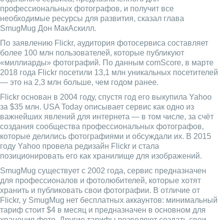
профессиональных фотографов, и получит все
необходимые ресурсы для развития, сказал глава
SmugMug Дон МакАскилл.
По заявлению Flickr, аудитория фотосервиса составляет
более 100 млн пользователей, которые публикуют
«миллиарды» фотографий. По данным comScore, в марте
2018 года Flickr посетили 13,1 млн уникальных посетителей
— это на 2,3 млн больше, чем годом ранее.
Flickr основан в 2004 году, спустя год его выкупила Yahoo
за $35 млн. USA Today описывает сервис как одно из
важнейших явлений для интернета — в том числе, за счёт
создания сообщества профессиональных фотографов,
которые делились фотографиями и обсуждали их. В 2015
году Yahoo провела редизайн Flickr и стала
позиционировать его как хранилище для изображений.
SmugMug существует с 2002 года, сервис предназначен
для профессионалов и фотолюбителей, которые хотят
хранить и публиковать свои фотографии. В отличие от
Flickr, у SmugMug нет бесплатных аккаунтов: минимальный
тариф стоит $4 в месяц и предназначен в основном для
хранения фото. Другие тарифы позволяют создать свои