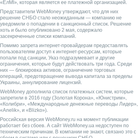
«ЕлМІ», которая является ее платежной организацией.
Представители WebMoney утверждают, что для них
решение СНБО стало неожиданным — компанию не
уведомили о попадении в санкционный список. Решение
хоть и было опубликовано 2 мая, содержало
засекреченные списки компаний.
Помимо запрета интернет-провайдерам предоставлять
пользователям доступ к интернет-ресурсам, которые
попали под санкции, Указ подразумевает и другие
ограничения, которые будут действовать три года. Среди
них — блокировка активов, ограничение торговых
операций, предотвращение вывода капитала за пределы
Украины, аннулирование лицензий.
WebMoney дополнила список платежных систем, которые
запретили в 2016 году (Золотая Корона», «Юнистрим»,
«Колибри», «Международные денежные переводы Лидер»,
«Anelik», и «Blizko»).
Российская версия WebMoney.ru на момент публикации
работает без сбоев. А сайт WebMoney.ua недоступен по
техническим причинам. В компании не знают, связано это с
сбоем в системе или с решением СНБО.