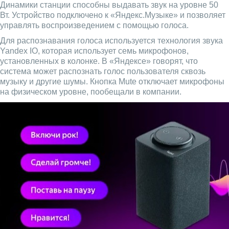
Динамики станции способны выдавать звук на уровне 50
Вт. Устройство подключено к «Яндекс.Музыке» и позволяет
управлять воспроизведением с помощью голоса.
Для распознавания голоса используется технология звука
Yandex IO, которая использует семь микрофонов,
установленных в колонке. В «Яндексе» говорят, что
система может распознать голос пользователя сквозь
музыку и другие шумы. Кнопка Mute отключает микрофоны
на физическом уровне, пообещали в компании.