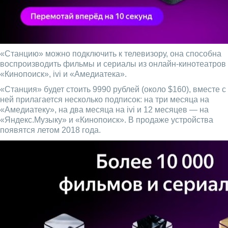
«Станцию» можно подключить к телевизору, она способна
воспроизводить фильмы и сериалы из онлайн-кинотеатров
«Кинопоиск», ivi и «Амедиатека».
«Станция» будет стоить 9990 рублей (около $160), вместе с
ней прилагается несколько подписок: на три месяца на
«Амедиатеку», на два месяца на ivi и 12 месяцев — на
«Яндекс.Музыку» и «Кинопоиск». В продаже устройства
появятся летом 2018 года.