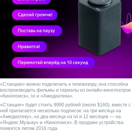
«Станцию» можно подключить к телевизору, она способна
воспроизводить фильмы и сериалы из онлайн-кинотеатров
«Кинопоиск», ivi и «Амедиатека».
«Станция» будет стоить 9990 рублей (около $160), вместе с
ней прилагается несколько подписок: на три месяца на
«Амедиатеку», на два месяца на ivi и 12 месяцев — на
«Яндекс.Музыку» и «Кинопоиск». В продаже устройства
появятся летом 2018 года.