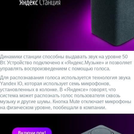
Динамики станции способны выдавать звук на уровне 50
Вт. Устройство подключено к «Яндекс.Музыке» и позволяет
управлять воспроизведением с помощью голоса.
Для распознавания голоса используется технология звука
Yandex IO, которая использует семь микрофонов,
установленных в колонке. В «Яндексе» говорят, что
система может распознать голос пользователя сквозь
музыку и другие шумы. Кнопка Mute отключает микрофоны
на физическом уровне, пообещали в компании.