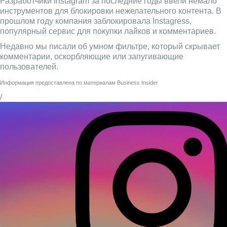
Разработчики Instagram за последние годы ввели немало
инструментов для блокировки нежелательного контента. В
прошлом году компания заблокировала Instagress,
популярный сервис для покупки лайков и комментариев.
Недавно мы писали об умном фильтре, который скрывает
комментарии, оскорбляющие или запугивающие
пользователей.
Информация предоставлена по материалам
Business Insider
/