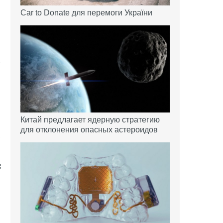
Car to Donate для перемоги України
а
l
ы
й
Китай предлагает ядерную стратегию
для отклонения опасных астероидов
,