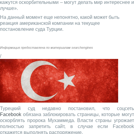
кажутся оскорбительными – могут делать мир интереснее и
лучше».
На данный момент еще непонятно, какой может быть
реакция американской компании на текущее
постановление суда Турции.
Информация предоставлена по материалам
searchengines
/
Турецкий суд недавно постановил, что соцсеть
Facebook
обязана заблокировать страницы, которые могут
оскорблять пророка Мухаммеда. Власти страны угрожает
полностью запретить сайт, в случае если Facebook
откажется выполнять распоряжение.