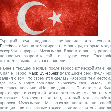
Турецкий суд недавно постановил, что соцсеть
Facebook
обязана заблокировать страницы, которые могут
оскорблять пророка Мухаммеда. Власти страны угрожает
полностью запретить сайт, в случае если Facebook
откажется выполнять распоряжение.
Ранее в текущем месяце, после террористической атаки на
Charlie Hebdo,
Марк Цукерберг
(Mark Zuckerberg) публично
заявил о том, что стремится сделать Facebook тем местом,
где можно будет свободно выражать свои мысли, не
опасаясь насилия: «Не так давно в Пакистане я был
приговорен к смертной казне экстремистами, за то что
отказался блокировать контент, который мог оскорбить
пророка Мухаммеда. Мы смогли настоять на своей
позиции, так как разные голоса – даже если они иногда