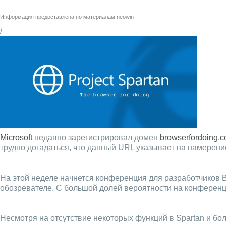
Информация предоставлена по материалам
neowin
/
Microsoft
недавно зарегистрировал домен
browserfordoing.
трудно догадаться, что данный URL указывает на намерение
На этой неделе начнется конференция для разработчиков BU
обозревателе. С большой долей вероятности на конференци
Несмотря на отсутствие некоторых функций в Spartan и бо