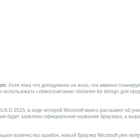
com
. Хотя пока что доподлинно не ясно, что именно планир
 использовать словосочетание «browser for doing» для про
ILD 2015, в ходе которой Microsoft много расскажет об ун
и будет заявлено официальное название браузера, а выраже
льшое количество ошибок, новый браузер Microsoft уже пол