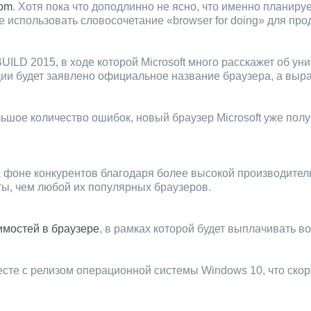
com
. Хотя пока что доподлинно не ясно, что именно планир
 использовать словосочетание «browser for doing» для про
ILD 2015, в ходе которой Microsoft много расскажет об ун
и будет заявлено официальное название браузера, а выраже
льшое количество ошибок, новый браузер Microsoft уже пол
на фоне конкурентов благодаря более высокой производител
ы, чем любой их популярных браузеров.
имостей в браузере
, в рамках которой будет выплачивать в
те с релизом операционной системы Windows 10, что скорее