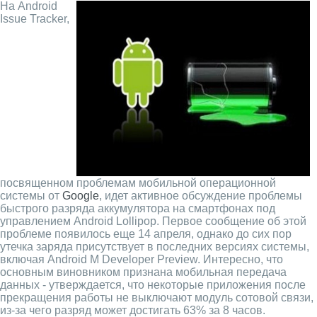
На Android
Issue Tracker,
посвященном проблемам мобильной операционной
системы от
Google
, идет активное обсуждение проблемы
быстрого разряда аккумулятора на смартфонах под
управлением Android Lollipop. Первое сообщение об этой
проблеме появилось еще 14 апреля, однако до сих пор
утечка заряда присутствует в последних версиях системы,
включая Android M Developer Preview. Интересно, что
основным виновником признана мобильная передача
данных - утверждается, что некоторые приложения после
прекращения работы не выключают модуль сотовой связи,
из-за чего разряд может достигать 63% за 8 часов.