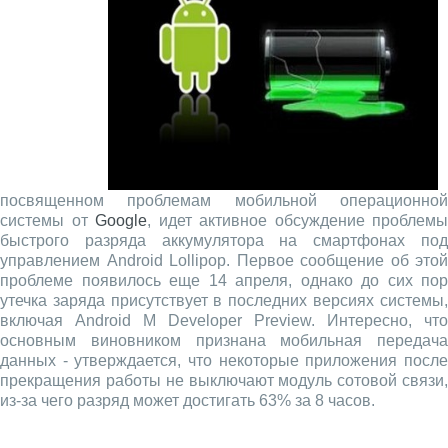
посвященном проблемам мобильной операционной
системы от
Google
, идет активное обсуждение проблемы
быстрого разряда аккумулятора на смартфонах под
управлением Android Lollipop. Первое сообщение об этой
проблеме появилось еще 14 апреля, однако до сих пор
утечка заряда присутствует в последних версиях системы,
включая Android M Developer Preview. Интересно, что
основным виновником признана мобильная передача
данных - утверждается, что некоторые приложения после
прекращения работы не выключают модуль сотовой связи,
из-за чего разряд может достигать 63% за 8 часов.