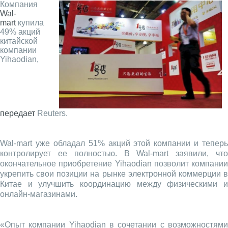
Компания
Wal-
mart
купила
49% акций
китайской
компании
Yihaodian,
передает
Reuters.
Wal-mart уже обладал 51% акций этой компании и теперь
контролирует ее полностью. В Wal-mart заявили, что
окончательное приобретение Yihaodian позволит компании
укрепить свои позиции на рынке электронной коммерции в
Китае и улучшить координацию между физическими и
онлайн-магазинами.
«Опыт компании Yihaodian в сочетании с возможностями