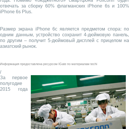
года. Помимо «бюджетного» смартфона Foxconn будет
отвечать за сборку 60% флагманских iPhone 6s и 100%
iPhone 6s Plus.
Размер экрана iPhone 6c является предметом спора: по
одним данным, устройство сохранит 4-дюймовую панель,
по другим – получит 5-дюймовый дисплей c прицелом на
азиатский рынок.
Информация предоставлена ресурсом
IGate
по материалам
techi
/
За первое
полугодие
2015 года