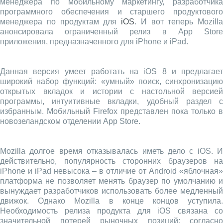
менеджера по мобильному маркетингу, разработчика
программного обеспечения и старшего продуктового
менеджера по продуктам для
iOS
. И вот теперь Mozilla
анонсировала ограниченный релиз в App Store
приложения, предназначенного для iPhone и iPad.
Данная версия умеет работать на iOS 8 и предлагает
широкий набор функций: «умный» поиск, синхронизацию
открытых вкладок и истории с настольной версией
программы, интуитивные вкладки, удобный раздел с
избранным. Мобильный Firefox представлен пока только в
новозеландском отделении App Store.
Mozilla долгое время отказывалась иметь дело с iOS. И
действительно, популярность сторонних браузеров на
iPhone и iPad невысока – в отличие от Android «яблочная»
платформа не позволяет менять браузер по умолчанию и
вынуждает разработчиков использовать более медленный
движок. Однако Mozilla в конце концов уступила.
Необходимость релиза продукта для iOS связана со
значительной потерей рыночных позиций: согласно