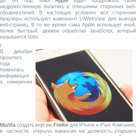
до тех пор, пока
Apple
будет продолжать сво
недружественную политику в отношении сторонних веб-
обозревателей. В настоящих условиях все сторонние
браузеры используют компонент UIWebView для вывода
веб-страниц. В то же время сама Apple использует иной,
более быстрый, движок обработки JavaScript, который
называется Nitro.
/
В декабре
прошлого
года
появилась
информация
о намерении
Mozilla
создать версию
Firefox
для iPhone и iPad. Компания,
в частности, открыла вакансии на должность старшего