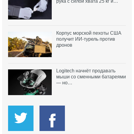
рука с силой хвата 25 кг и…
Корпус морской пехоты США
получит ИИ-турель против
дронов
Logitech начнёт продавать
мыши со сменными батареями
— но…