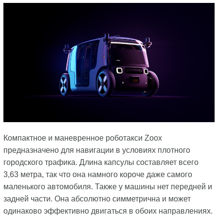
Компактное и маневренное роботакси Zoox
предназначено для навигации в условиях плотного
городского трафика. Длина капсулы составляет всего
3,63 метра, так что она намного короче даже самого
маленького автомобиля. Также у машины нет передней и
задней части. Она абсолютно симметрична и может
одинаково эффективно двигаться в обоих направлениях.