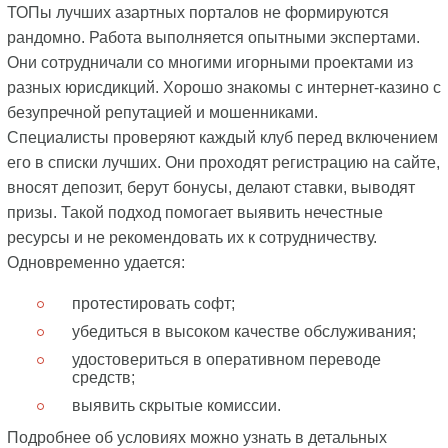
ТОПы лучших азартных порталов не формируются
рандомно. Работа выполняется опытными экспертами.
Они сотрудничали со многими игорными проектами из
разных юрисдикций. Хорошо знакомы с интернет-казино с
безупречной репутацией и мошенниками.
Специалисты проверяют каждый клуб перед включением
его в списки лучших. Они проходят регистрацию на сайте,
вносят депозит, берут бонусы, делают ставки, выводят
призы. Такой подход помогает выявить нечестные
ресурсы и не рекомендовать их к сотрудничеству.
Одновременно удается:
протестировать софт;
убедиться в высоком качестве обслуживания;
удостовериться в оперативном переводе
средств;
выявить скрытые комиссии.
Подробнее об условиях можно узнать в детальных