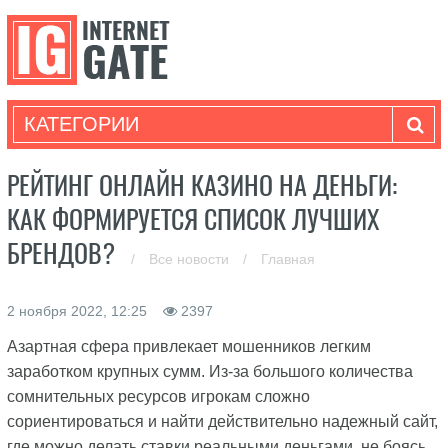
КАТЕГОРИИ
РЕЙТИНГ ОНЛАЙН КАЗИНО НА ДЕНЬГИ:
КАК ФОРМИРУЕТСЯ СПИСОК ЛУЧШИХ
БРЕНДОВ?
/
Все новости
/
Главная
2 ноября 2022, 12:25
2397
Азартная сфера привлекает мошенников легким
заработком крупных сумм. Из-за большого количества
сомнительных ресурсов игрокам сложно
сориентироваться и найти действительно надежный сайт,
где можно делать ставки реальными деньгами, не боясь