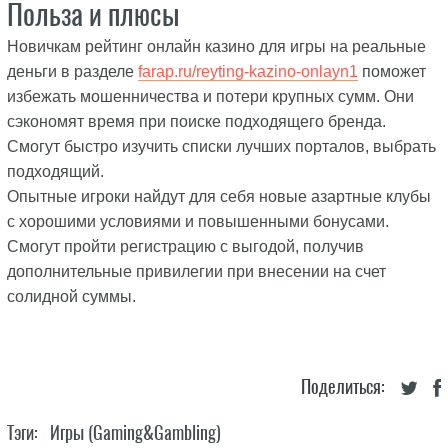
Польза и плюсы
Новичкам рейтинг онлайн казино для игры на реальные
деньги в разделе
farap.ru/reyting-kazino-onlayn1
поможет
избежать мошенничества и потери крупных сумм. Они
сэкономят время при поиске подходящего бренда.
Смогут быстро изучить списки лучших порталов, выбрать
подходящий.
Опытные игроки найдут для себя новые азартные клубы
с хорошими условиями и повышенными бонусами.
Смогут пройти регистрацию с выгодой, получив
дополнительные привилегии при внесении на счет
солидной суммы.
Поделиться:
Тэги:
Игры (gaming&gambling)