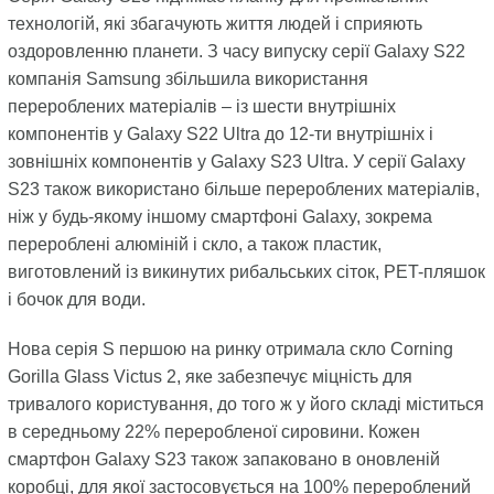
технологій, які збагачують життя людей і сприяють
оздоровленню планети. З часу випуску серії Galaxy S22
компанія Samsung збільшила використання
перероблених матеріалів – із шести внутрішніх
компонентів у Galaxy S22 Ultra до 12-ти внутрішніх і
зовнішніх компонентів у Galaxy S23 Ultra. У серії Galaxy
S23 також використано більше перероблених матеріалів,
ніж у будь-якому іншому смартфоні Galaxy, зокрема
перероблені алюміній і скло, а також пластик,
виготовлений із викинутих рибальських сіток, PET-пляшок
і бочок для води.
Нова серія S першою на ринку отримала скло Corning
Gorilla Glass Victus 2, яке забезпечує міцність для
тривалого користування, до того ж у його складі міститься
в середньому 22% переробленої сировини. Кожен
смартфон Galaxy S23 також запаковано в оновленій
коробці, для якої застосовується на 100% перероблений