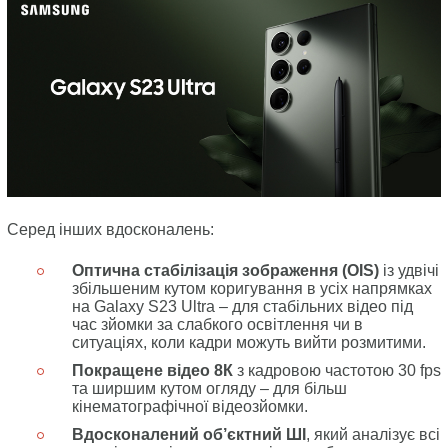
Серед інших вдосконалень:
Оптична стабілізація зображення (
OIS
)
із удвічі
збільшеним кутом коригування в усіх напрямках
на Galaxy S23 Ultra – для стабільних відео під
час зйомки за слабкого освітлення чи в
ситуаціях, коли кадри можуть вийти розмитими.
Покращене відео 8К
з кадровою частотою 30 fps
та ширшим кутом огляду – для більш
кінематографічної відеозйомки.
Вдосконалений
об’єктний ШІ
, який аналізує всі