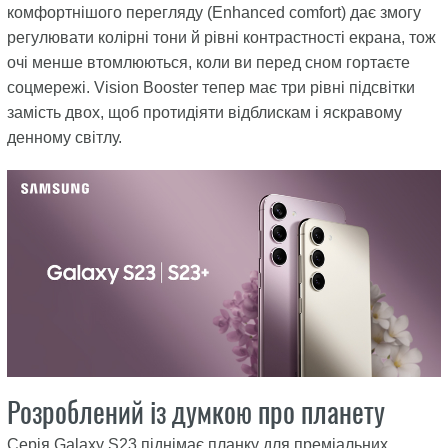
комфортнішого перегляду (Enhanced comfort) дає змогу
регулювати колірні тони й рівні контрастності екрана, тож
очі менше втомлюються, коли ви перед сном гортаєте
соцмережі. Vision Booster тепер має три рівні підсвітки
замість двох, щоб протидіяти відблискам і яскравому
денному світлу.
Розроблений із думкою про планету
Серія Galaxy S23 піднімає планку для преміальних