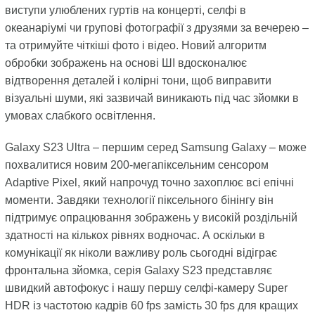
виступи улюблених гуртів на концерті, селфі в
океанаріумі чи групові фотографії з друзями за вечерею –
та отримуйте чіткіші фото і відео. Новий алгоритм
обробки зображень на основі ШІ вдосконалює
відтворення деталей і колірні тони, щоб виправити
візуальні шуми, які зазвичай виникають під час зйомки в
умовах слабкого освітлення.
Galaxy S23 Ultra – першим серед Samsung Galaxy – може
похвалитися новим 200-мегапіксельним сенсором
Adaptive Pixel, який напрочуд точно захоплює всі епічні
моменти. Завдяки технології піксельного бінінгу він
підтримує опрацювання зображень у високій роздільній
здатності на кількох рівнях водночас. А оскільки в
комунікації як ніколи важливу роль сьогодні відіграє
фронтальна зйомка, серія Galaxy S23 представляє
швидкий автофокус і нашу першу селфі-камеру Super
HDR із частотою кадрів 60 fps замість 30 fps для кращих