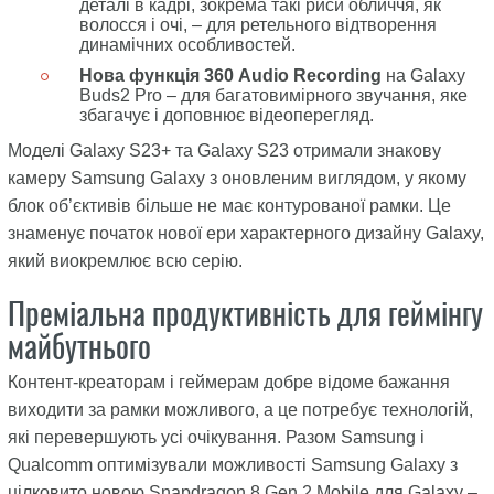
деталі в кадрі, зокрема такі риси обличчя, як
волосся і очі, – для ретельного відтворення
динамічних особливостей.
Нова функція
360
Audio
Recording
на Galaxy
Buds2 Pro – для багатовимірного звучання, яке
збагачує і доповнює відеоперегляд.
Моделі Galaxy S23+ та Galaxy S23 отримали знакову
камеру Samsung Galaxy з оновленим виглядом, у якому
блок об’єктивів більше не має контурованої рамки. Це
знаменує початок нової ери характерного дизайну Galaxy,
який виокремлює всю серію.
Преміальна продуктивність для геймінгу
майбутнього
Контент-креаторам і геймерам добре відоме бажання
виходити за рамки можливого, а це потребує технологій,
які перевершують усі очікування. Разом Samsung і
Qualcomm оптимізували можливості Samsung Galaxy з
цілковито новою Snapdragon 8 Gen 2 Mobile для Galaxy –