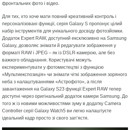
фронтальних фото і відео.
Для тих, хто хоче мати повний креативний контроль і
персоналізовані функції, серія Galaxy S пропонує цілий
набір інструментів для унікального досвіду фотозйомки.
Додаток Expert RAW, доступний ексклюзивно на Samsung
Galaxy, дозволяє знімати й редагувати зображення у
форматі RAW і JPEG – як із DSLR-камерою, але без
важкого обладнання. Користувачі можуть
експериментувати у фотомистецтві з функцією
«Мультиекспозиція» чи знімати чіткі зображення зоряного
неба з налаштуваннями «Астрофото», а після
завантаження на Galaxy S23 функції Expert RAW тепер
доступні через оригінальний додаток камери Samsung. До
того ж із новими можливостями зуму в додатку Camera
Controller серії Galaxy Watch5 ви легко налаштуєте
ідеальний кадр просто зі свого зап’ястя.