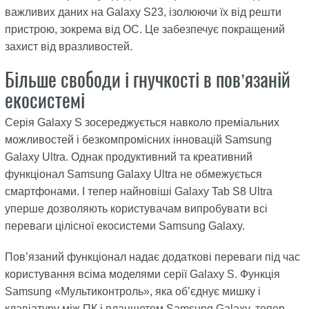
важливих даних на Galaxy S23, ізолюючи їх від решти
пристрою, зокрема від ОС. Це забезпечує покращений
захист від вразливостей.
Більше свободи і гнучкості в пов’язаній
екосистемі
Серія Galaxy S зосереджується навколо преміальних
можливостей і безкомпромісних інновацій Samsung
Galaxy Ultra. Однак продуктивний та креативний
функціонал Samsung Galaxy Ultra не обмежується
смартфонами. І тепер найновіші Galaxy Tab S8 Ultra
уперше дозволяють користувачам випробувати всі
переваги цілісної екосистеми Samsung Galaxy.
Пов’язаний функціонал надає додаткові переваги під час
користування всіма моделями серії Galaxy S. Функція
Samsung «Мультиконтроль», яка об’єднує мишку і
клавіатуру між ПК і планшетом Samsung Galaxy, тепер