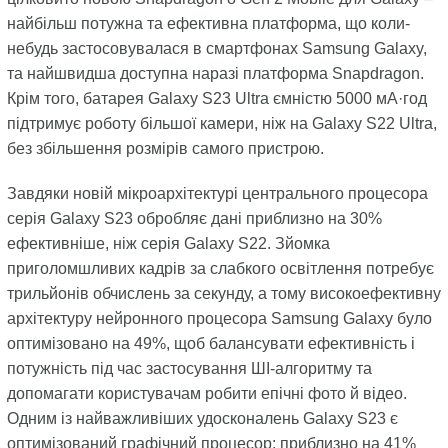
найбільш потужна та ефективна платформа, що коли-
небудь застосовувалася в смартфонах Samsung Galaxy,
та найшвидша доступна наразі платформа Snapdragon.
Крім того, батарея Galaxy S23 Ultra ємністю 5000 мА·год
підтримує роботу більшої камери, ніж на Galaxy S22 Ultra,
без збільшення розмірів самого пристрою.
Завдяки новій мікроархітектурі центрального процесора
серія Galaxy S23 обробляє дані приблизно на 30%
ефективніше, ніж серія Galaxy S22. Зйомка
приголомшливих кадрів за слабкого освітлення потребує
трильйонів обчислень за секунду, а тому високоефективну
архітектуру нейронного процесора Samsung Galaxy було
оптимізовано на 49%, щоб балансувати ефективність і
потужність під час застосування ШІ-алгоритму та
допомагати користувачам робити епічні фото й відео.
Одним із найважливіших удосконалень Galaxy S23 є
оптимізований графічний процесор: приблизно на 41%