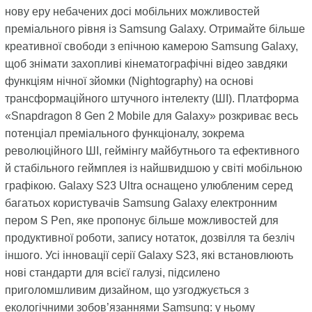
нову еру небачених досі мобільних можливостей
преміального рівня із Samsung Galaxy. Отримайте більше
креативної свободи з епічною камерою Samsung Galaxy,
щоб знімати захопливі кінематографічні відео завдяки
функціям нічної зйомки (Nightography) на основі
трансформаційного штучного інтелекту (ШІ). Платформа
«Snapdragon 8 Gen 2 Mobile для Galaxy» розкриває весь
потенціал преміального функціоналу, зокрема
революційного ШІ, геймінгу майбутнього та ефективного
й стабільного геймплея із найшвидшою у світі мобільною
графікою. Galaxy S23 Ultra оснащено улюбленим серед
багатьох користувачів Samsung Galaxy електронним
пером S Pen, яке пропонує більше можливостей для
продуктивної роботи, запису нотаток, дозвілля та безліч
іншого. Усі інновації серії Galaxy S23, які встановлюють
нові стандарти для всієї галузі, підсилено
приголомшливим дизайном, що узгоджується з
екологічними зобов’язаннями Samsung: у ньому