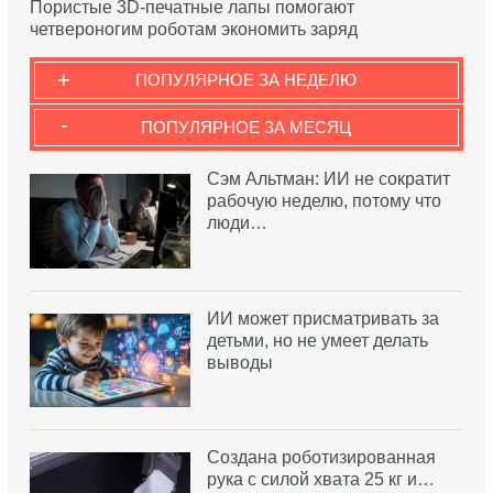
Пористые 3D-печатные лапы помогают
четвероногим роботам экономить заряд
+
ПОПУЛЯРНОЕ ЗА НЕДЕЛЮ
-
ПОПУЛЯРНОЕ ЗА МЕСЯЦ
Сэм Альтман: ИИ не сократит
рабочую неделю, потому что
люди…
ИИ может присматривать за
детьми, но не умеет делать
выводы
Создана роботизированная
рука с силой хвата 25 кг и…