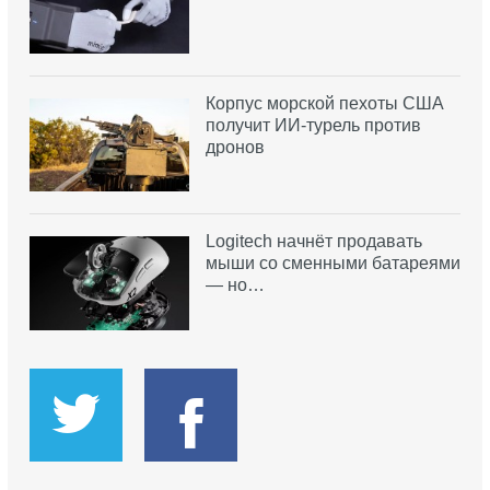
Корпус морской пехоты США
получит ИИ-турель против
дронов
Logitech начнёт продавать
мыши со сменными батареями
— но…