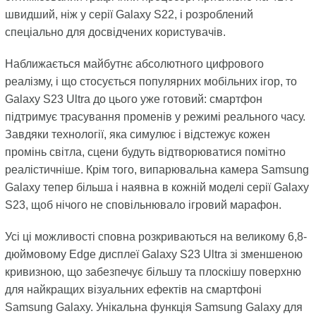
швидший, ніж у серії Galaxy S22, і розроблений
спеціально для досвідчених користувачів.
Наближається майбутнє абсолютного цифрового
реалізму, і що стосується популярних мобільних ігор, то
Galaxy S23 Ultra до цього уже готовий: смартфон
підтримує трасування променів у режимі реального часу.
Завдяки технології, яка симулює і відстежує кожен
промінь світла, сцени будуть відтворюватися помітно
реалістичніше. Крім того, випарювальна камера Samsung
Galaxy тепер більша і наявна в кожній моделі серії Galaxy
S23, щоб нічого не сповільнювало ігровий марафон.
Усі ці можливості сповна розкриваються на великому 6,8-
дюймовому Edge дисплеї Galaxy S23 Ultra зі зменшеною
кривизною, що забезпечує більшу та плоскішу поверхню
для найкращих візуальних ефектів на смартфоні
Samsung Galaxy. Унікальна функція Samsung Galaxy для