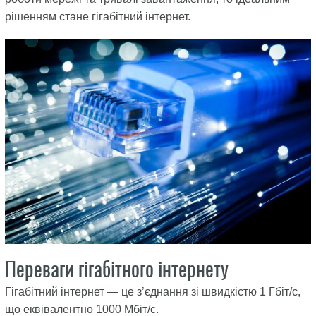
рішенням стане гігабітний інтернет.
Переваги гігабітного інтернету
Гігабітний інтернет — це з’єднання зі швидкістю 1 Гбіт/с,
що еквівалентно 1000 Мбіт/с.