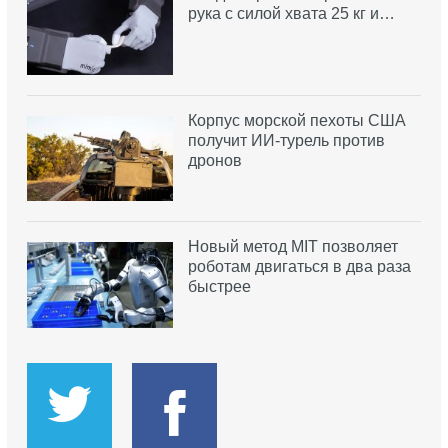
рука с силой хвата 25 кг и…
Корпус морской пехоты США
получит ИИ-турель против
дронов
Новый метод MIT позволяет
роботам двигаться в два раза
быстрее