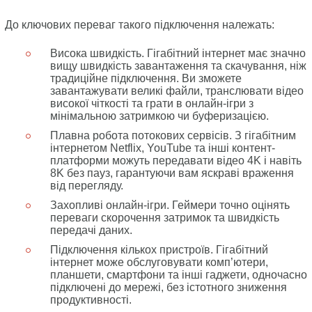
До ключових переваг такого підключення належать:
Висока швидкість. Гігабітний інтернет має значно
вищу швидкість завантаження та скачування, ніж
традиційне підключення. Ви зможете
завантажувати великі файли, транслювати відео
високої чіткості та грати в онлайн-ігри з
мінімальною затримкою чи буферизацією.
Плавна робота потокових сервісів. З гігабітним
інтернетом Netflix, YouTube та інші контент-
платформи можуть передавати відео 4K і навіть
8K без пауз, гарантуючи вам яскраві враження
від перегляду.
Захопливі онлайн-ігри. Геймери точно оцінять
переваги скорочення затримок та швидкість
передачі даних.
Підключення кількох пристроїв. Гігабітний
інтернет може обслуговувати комп’ютери,
планшети, смартфони та інші гаджети, одночасно
підключені до мережі, без істотного зниження
продуктивності.