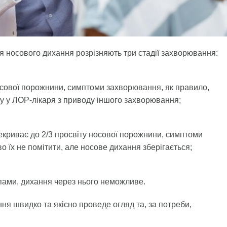
ня носового дихання розрізняють три стадії захворювання:
носової порожнини, симптоми захворювання, як правило,
яду у ЛОР-лікаря з приводу іншого захворювання;
рекриває до 2/3 просвіту носової порожнини, симптоми
 їх не помітити, але носове дихання зберігається;
ліпами, дихання через нього неможливе.
я швидко та якісно проведе огляд та, за потреби,