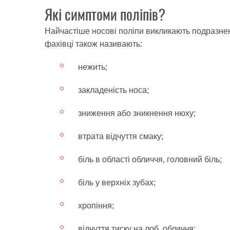
Які симптоми поліпів?
Найчастіше носові поліпи викликають подразнен
фахівці також називають:
нежить;
закладеність носа;
зниження або зникнення нюху;
втрата відчуття смаку;
біль в області обличчя, головний біль;
біль у верхніх зубах;
хропіння;
відчуття тиску на лоб, обличчя;