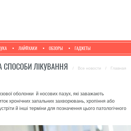
АУКА
ЛАЙФХАКИ
ОБЗОРЫ
ГАДЖЕТЫ
ТА СПОСОБИ ЛІКУВАННЯ
/
Все новости
/
Главная
изової оболонки й носових пазух, які заважають
ток хронічних запальних захворювань, хропіння або
устріти й інші терміни для позначення цього патологічного