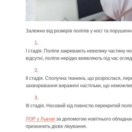
Залежно від розмірів поліпів у носі та порушен
I стадія. Поліпи закривають невелику частину 
відсутні, поліпи нерідко виявляють під час огл
II стадія. Сполучна тканина, що розрослася, пе
захворювання виражені настільки, що неможливо
III стадія. Носовий хід повністю перекритий по
ЛОР у Львові
за допомогою новітнього обладнанн
призначить дієве лікування.