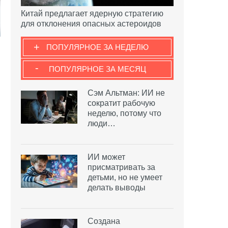
Китай предлагает ядерную стратегию
для отклонения опасных астероидов
+
ПОПУЛЯРНОЕ ЗА НЕДЕЛЮ
-
ПОПУЛЯРНОЕ ЗА МЕСЯЦ
Сэм Альтман: ИИ не
сократит рабочую
неделю, потому что
люди…
ИИ может
присматривать за
детьми, но не умеет
делать выводы
Создана