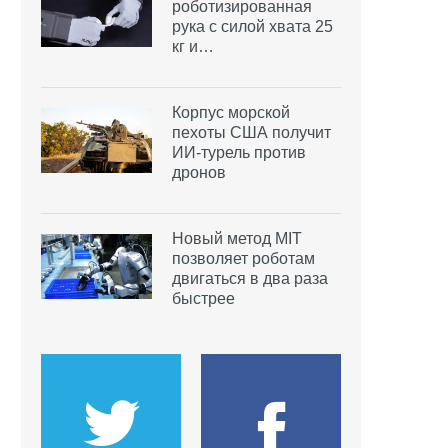
роботизированная
рука с силой хвата 25
кг и…
Корпус морской
пехоты США получит
ИИ-турель против
дронов
Новый метод MIT
позволяет роботам
двигаться в два раза
быстрее