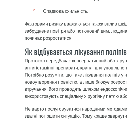
Спадкова схильність.
Факторами ризику вважаються також вплив шкідли
забруднене повітря або тютюновий дим, людина
починає розростатися.
Як відбувається лікування поліпі
Протокол передбачає консервативний або хірур
антигістамінні препарати, краплі для уповільнен
Потрібно розуміти, що таке лікування поліпів у
новоутворення повністю, а лише блокує розрост
втручання, його проводять шляхом ендоскопічної
використовують спеціальну хірургічну петлю аб
Не варто послуговуватися народними методами у 
здатні погіршити ситуацію. Тому краще звернути