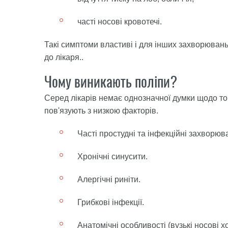
часті носові кровотечі.
Такі симптоми властиві і для інших захворювань
до лікаря..
Чому виникають поліпи?
Серед лікарів немає однозначної думки щодо т
пов'язують з низкою факторів.
Часті простудні та інфекційні захворю
Хронічні синусити.
Алергічні риніти.
Грибкові інфекції.
Анатомічні особливості (вузькі носові 