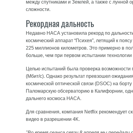
между спутниками и Землей, а также с лунной 
сложности.
Рекордная дальность
Недавно НАСА установила рекорд по дальности
космический аппарат “Психея”, летящий к пояс
225 миллионов километров. Это примерно в пол
больше, чем при первом испытании технологии 
Целью испытаний была проверка возможности п
(Мбит/с). Однако результат превзошел ожидания
космической оптической связи (DSOC) на борту
Паломарскую обсерваторию в Калифорнии, одн
дальнего космоса НАСА.
Для сравнения, компания Netflix рекомендует с
видео в разрешении 4K.
"Во время сеанса связи 8 апреля мы передали