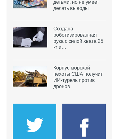
детьми, но не умеет
делать выводы
Создана
роботизированная
рука с силой хвата 25
кг и…
Корпус морской
пехоты США получит
ИИ-турель против
дронов