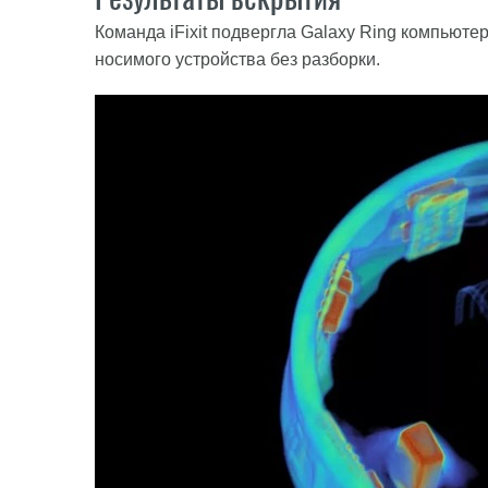
Команда iFixit подвергла Galaxy Ring компьюте
носимого устройства без разборки.