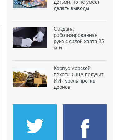
детьми, но не умеет
делать выводы
Создана
роботизированная
рука с силой хвата 25
кг и…
Корпус морской
пехоты США получит
ИИ-турель против
дронов