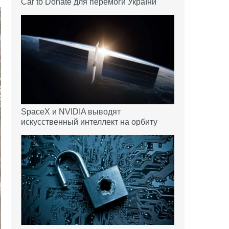
Car to Donate для перемоги України
SpaceX и NVIDIA выводят
искусственный интеллект на орбиту