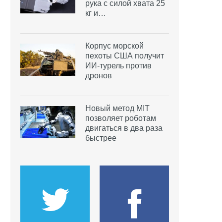
рука с силой хвата 25
кг и…
Корпус морской
пехоты США получит
ИИ-турель против
дронов
Новый метод MIT
позволяет роботам
двигаться в два раза
быстрее