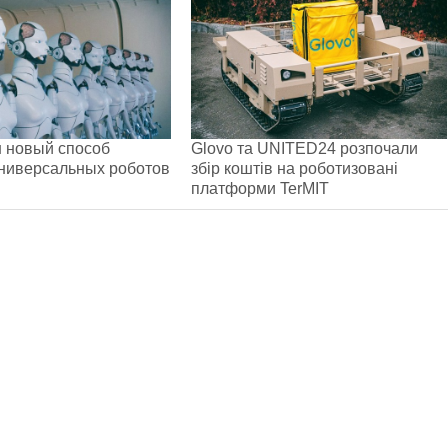
 новый способ
Glovo та UNITED24 розпочали
ниверсальных роботов
збір коштів на роботизовані
платформи TerMIT