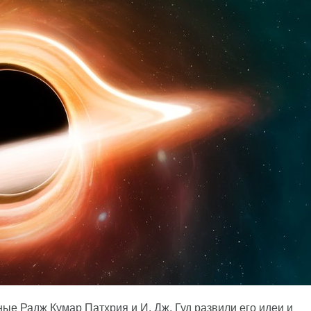
ные Радж Кумар Патхрия и И. Дж. Гуд развили его идеи и