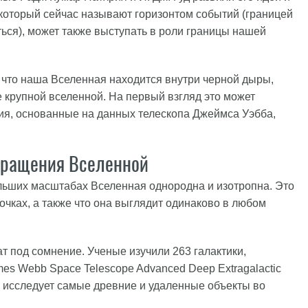
который сейчас называют горизонтом событий (границей
ться), может также выступать в роли границы нашей
 что наша Вселенная находится внутри черной дыры,
е крупной вселенной. На первый взгляд это может
ия, основанные на данных телескопа Джеймса Уэбба,
вращения Вселенной
ольших масштабах Вселенная однородна и изотропна. Это
точках, а также что она выглядит одинаково в любом
т под сомнение. Ученые изучили 263 галактики,
s Webb Space Telescope Advanced Deep Extragalactic
а исследует самые древние и удаленные объекты во