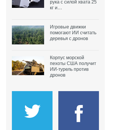
рука с силой хвата 25
кг и…
Игровые движки
помогают ИИ считать
деревья с дронов
Корпус морской
пехоты США получит
ИИ-турель против
дронов