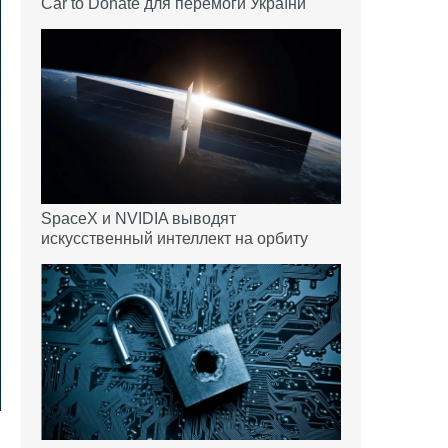
Car to Donate для перемоги України
SpaceX и NVIDIA выводят
искусственный интеллект на орбиту