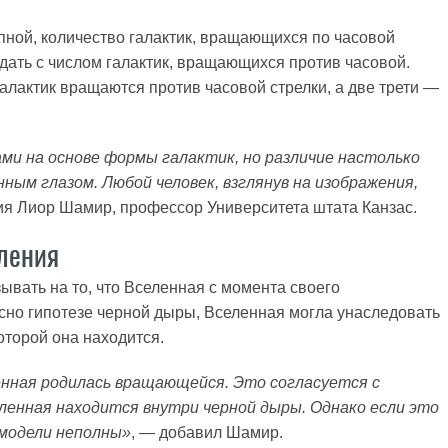
пной, количество галактик, вращающихся по часовой
дать с числом галактик, вращающихся против часовой.
галактик вращаются против часовой стрелки, а две трети —
и на основе формы галактик, но различие настолько
ным глазом. Любой человек, взглянув на изображения,
ия Лиор Шамир, профессор Университета штата Канзас.
ления
ывать на то, что Вселенная с момента своего
сно гипотезе черной дыры, Вселенная могла унаследовать
оторой она находится.
енная родилась вращающейся. Это согласуется с
ленная находится внутри черной дыры. Однако если это
 модели неполны»
, — добавил Шамир.