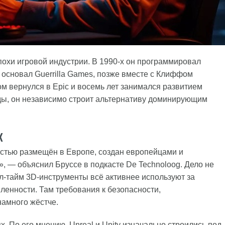
похи игровой индустрии. В 1990-х он программировал
ду основал Guerrilla Games, позже вместе с Клиффом
том вернулся в Epic и восемь лет занимался развитием
нды, он независимо строит альтернативу доминирующим
к
остью размещён в Европе, создан европейцами и
, — объяснил Бруссе в подкасте De Technoloog. Дело не
ал-тайм 3D-инструменты всё активнее используют за
ленности. Там требования к безопасности,
амного жёстче.
х. По его мнению, Unreal и Unity изначально строились под