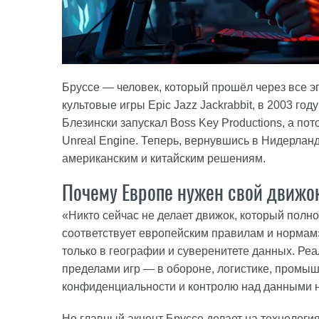
Бруссе — человек, который прошёл через все э
культовые игры Epic Jazz Jackrabbit, в 2003 го
Блезински запускал Boss Key Productions, а по
Unreal Engine. Теперь, вернувшись в Нидерла
американским и китайским решениям.
Почему Европе нужен свой движо
«Никто сейчас не делает движок, который полн
соответствует европейским правилам и нормам»
только в географии и суверенитете данных. Ре
пределами игр — в обороне, логистике, промыш
конфиденциальности и контролю над данными н
Но главный акцент Бруссе делает на технология