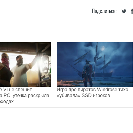
Поделиться:
 VI не спешит
Игра про пиратов Windrose тихо
а PC: утечка раскрыла
«убивала» SSD игроков
оходах