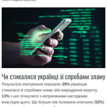
Чи стикалися українці зі спробами зламу
Результати опитування показали:
29%
українців
стикалися зі спробами зламу або викрадення акаунту.
13%
з них зіткнулися з неприємними наслідками
внаслідок цього. Ще більше ніж половина опитаних (
52%
)