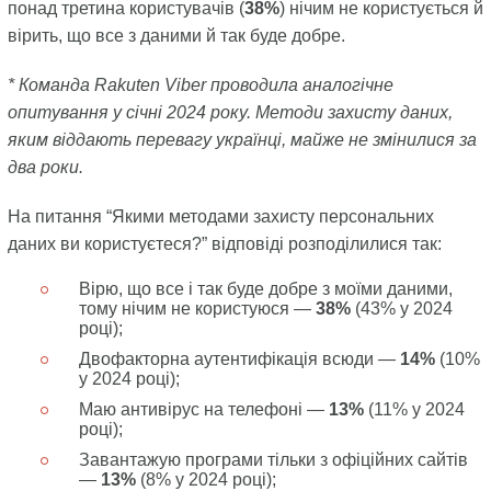
понад третина користувачів (
38%
) нічим не користується й
вірить, що все з даними й так буде добре.
* Команда Rakuten Viber проводила аналогічне
опитування у січні 2024 року. Методи захисту даних,
яким віддають перевагу українці, майже не змінилися за
два роки.
На питання “Якими методами захисту персональних
даних ви користуєтеся?” відповіді розподілилися так:
Вірю, що все і так буде добре з моїми даними,
тому нічим не користуюся —
38%
(43% у 2024
році);
Двофакторна аутентифікація всюди —
14%
(10%
у 2024 році);
Маю антивірус на телефоні —
13%
(11% у 2024
році);
Завантажую програми тільки з офіційних сайтів
—
13%
(8% у 2024 році);