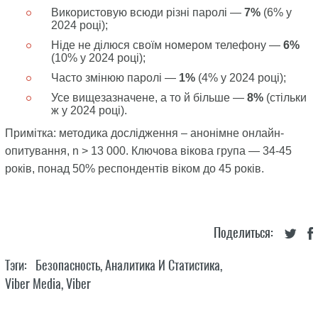
Використовую всюди різні паролі —
7%
(6% у
2024 році);
Ніде не ділюся своїм номером телефону —
6%
(10% у 2024 році);
Часто змінюю паролі —
1%
(4% у 2024 році);
Усе вищезазначене, а то й більше —
8%
(стільки
ж у 2024 році).
Примітка: методика дослідження – анонімне онлайн-
опитування, n > 13 000. Ключова вікова група — 34-45
років, понад 50% респондентів віком до 45 років.
Поделиться:
Тэги:
Безопасность
,
Аналитика И Статистика
,
Viber Media
,
Viber