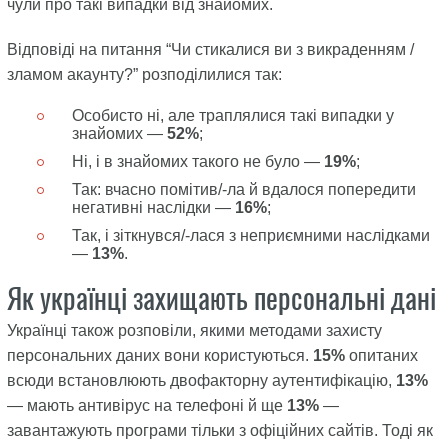
чули про такі випадки від знайомих.
Відповіді на питання “Чи стикалися ви з викраденням /
зламом акаунту?” розподілилися так:
Особисто ні, але траплялися такі випадки у
знайомих —
52%
;
Ні, і в знайомих такого не було —
19%
;
Так: вчасно помітив/-ла й вдалося попередити
негативні наслідки —
16%
;
Так, і зіткнувся/-лася з неприємними наслідками
—
13%
.
Як українці захищають персональні дані
Українці також розповіли, якими методами захисту
персональних даних вони користуються.
15%
опитаних
всюди встановлюють двофакторну аутентифікацію,
13%
— мають антивірус на телефоні й ще
13%
—
завантажують програми тільки з офіційних сайтів. Тоді як