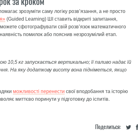
рок за кроком
омагає зрозуміти саму логіку розв’язання, а не просто
я»
(Guided Learning) ШІ ставить відкриті запитання,
 можете сфотографувати свій розв’язок математичного
 наявність помилок або пояснив незрозумілий етап.
ю 10,5 кг запускається вертикально; її паливо надає їй
ння. На яку додаткову висоту вона підніметься, якщо
авдяки
можливості перенести
свої вподобання та історію
воляє миттєво поринути у підготовку до іспитів.
Поделиться: