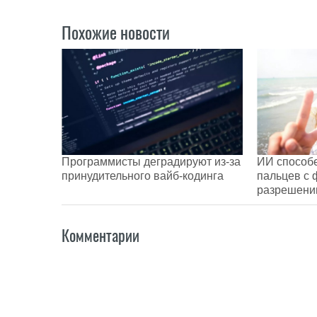
Похожие новости
Программисты деградируют из-за
ИИ способе
принудительного вайб-кодинга
пальцев с 
разрешени
Комментарии