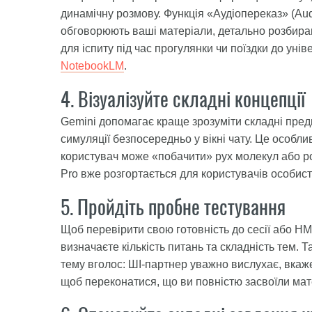
динамічну розмову. Функція «Аудіопереказ» (Aud
обговорюють ваші матеріали, детально розбираю
для іспиту під час прогулянки чи поїздки до уні
NotebookLM
.
4. Візуалізуйте складні концепції
Gemini допомагає краще зрозуміти складні пред
симуляції безпосередньо у вікні чату. Це особлив
користувач може «побачити» рух молекул або роб
Pro вже розгортається для користувачів особист
5. Пройдіть пробне тестування
Щоб перевірити свою готовність до сесії або НМ
визначаєте кількість питань та складність тем.
тему вголос: ШІ-партнер уважно вислухає, вкаже
щоб переконатися, що ви повністю засвоїли мат