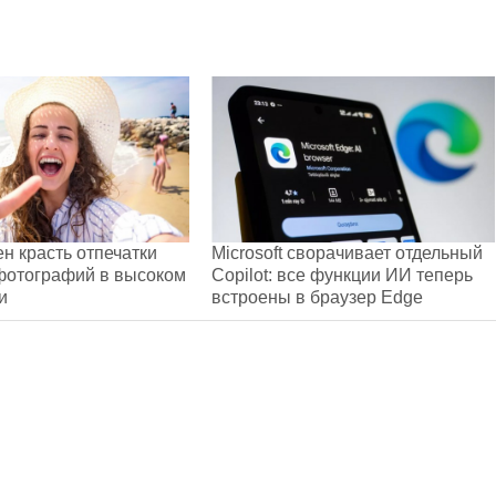
н красть отпечатки
Microsoft сворачивает отдельный
фотографий в высоком
Copilot: все функции ИИ теперь
и
встроены в браузер Edge