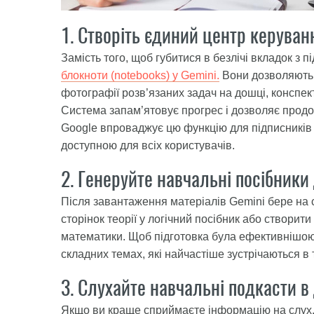
1. Створіть єдиний центр керува
Замість того, щоб губитися в безлічі вкладок з
блокноти (notebooks) у Gemini.
Вони дозволяють з
фотографії розв’язаних задач на дошці, конспект
Система запам’ятовує прогрес і дозволяє продов
Google впроваджує цю функцію для підписників Go
доступною для всіх користувачів.
2. Генеруйте навчальні посібники
Після завантаження матеріалів Gemini бере на с
сторінок теорії у логічний посібник або створити
математики. Щоб підготовка була ефективнішою
складних темах, які найчастіше зустрічаються в
3. Слухайте навчальні подкасти в
Якщо ви краще сприймаєте інформацію на слух, 