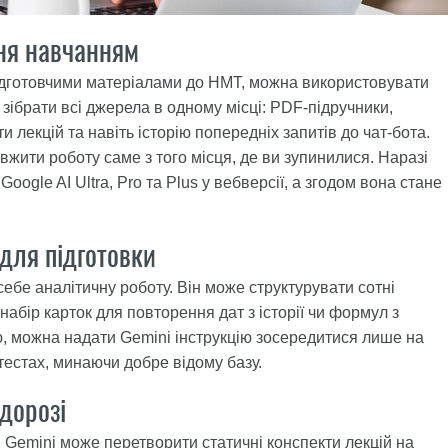
ння навчанням
 підготовчими матеріалами до НМТ, можна використовувати
ібрати всі джерела в одному місці: PDF-підручники,
и лекцій та навіть історію попередніх запитів до чат-бота.
жити роботу саме з того місця, де ви зупинилися. Наразі
ogle AI Ultra, Pro та Plus у вебверсії, а згодом вона стане
 для підготовки
ебе аналітичну роботу. Він може структурувати сотні
 набір карток для повторення дат з історії чи формул з
, можна надати Gemini інструкцію зосередитися лише на
 тестах, минаючи добре відому базу.
 дорозі
Gemini може перетворити статичні конспекти лекцій на