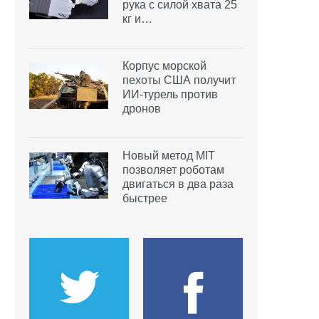
рука с силой хвата 25
кг и…
Корпус морской
пехоты США получит
ИИ-турель против
дронов
Новый метод MIT
позволяет роботам
двигаться в два раза
быстрее