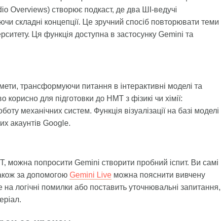
io Overviews) створює подкаст, де два ШІ-ведучі
чи складні концепції. Це зручний спосіб повторювати теми
верситету. Ця функція доступна в застосунку Gemini та
мети, трансформуючи питання в інтерактивні моделі та
о корисно для підготовки до НМТ з фізикі чи хімії:
оту механічних систем. Функція візуалізації на базі моделі
их акаунтів Google.
Т, можна попросити Gemini створити пробний іспит. Ви самі
 Також за допомогою
Gemini Live
можна пояснити вивчену
 на логічні помилки або поставить уточнювальні запитання,
еріал.