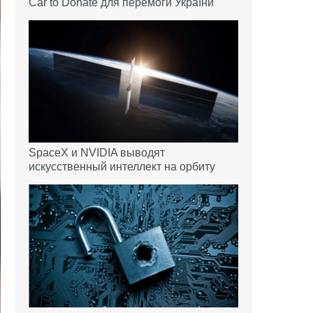
Car to Donate для перемоги України
SpaceX и NVIDIA выводят
искусственный интеллект на орбиту