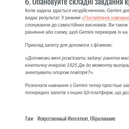
6. Опановуйте складні завдання к
Коли задача здається нездійсненною, Gemini доп
видає результат. У режимі
«Поглиблене навчанн
спонукаючи до самостійних висновків. Ви також
рівняння або схему, щоб Gemini перевірив їх на
Приклад запиту для допомоги з фізикою:
«Допоможи мені розв'язати задачу: ракета масо
кінетичну енергію 1925 Дж до моменту вигора
знехтувати опором повітря?».
Розпочати навчання з Gemini тепер простіше з
попередніх запитів з інших ШІ-платформ, що доз
Тэги:
Искусственный Интеллект
,
Образование