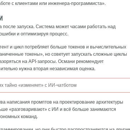
аботе с клиентами или инженера-программиста».
и
 после запуска. Система может часами работать над
ошибки и оптимизируя процесс.
гент и цикл потребляет больше токенов и вычислительных
раниченные токены», но советует запускать сложные циклы
разоряться на API-запросы. Османи рекомендует
твительно нужна вторая независимая оценка.
х тайно «изменяет» с ИИ-чатботом
тва написания промптов на проектирование архитектуры
ньше «разговаривают» с ИИ и всё больше занимаются
тономных команд.
граммировании, но они быстро распространяются на други