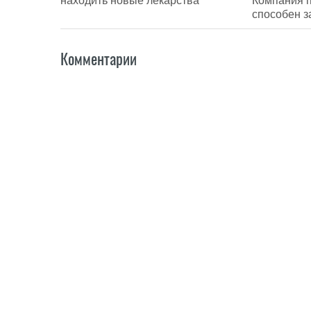
находить новые лекарства
Компания п
способен 
Комментарии