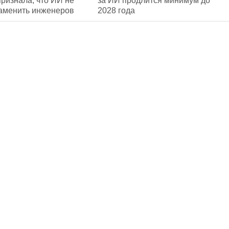
ризнала, что ИИ не
за ИИ продлится минимум до
заменить инженеров
2028 года