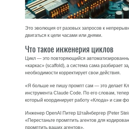
Это эволюция от разовых запросов к непрерыв
двигаться к цели часами или днями.
Что такое инженерия циклов
Цикл — это повторяющийся автоматизированный
«каркас» (scaffold), а система сама разбирает з
необходимости корректирует свои действия.
«Я больше не пишу промпт сам — это делает Кло
инструмента Claude Code. По его словам, тепер
который координирует работу «Клода» и сам ф
Инженер OpenAI Питер Штайнбергер (Peter Stein
«Перестаньте промптить агентов для кодирован
промптить ваших агентов».