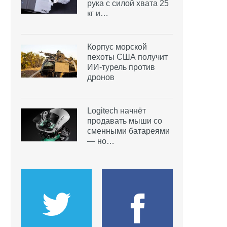
рука с силой хвата 25
кг и…
Корпус морской
пехоты США получит
ИИ-турель против
дронов
Logitech начнёт
продавать мыши со
сменными батареями
— но…