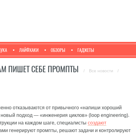
АУКА
ЛАЙФХАКИ
ОБЗОРЫ
ГАДЖЕТЫ
САМ ПИШЕТ СЕБЕ ПРОМПТЫ
/
Все новости
/
епенно отказываются от привычного «напиши хороший
 новый подход — «инженерия циклов» (loop engineering).
трукции на каждом шаге, специалисты
создают
ами генерируют промпты, решают задачи и контролируют