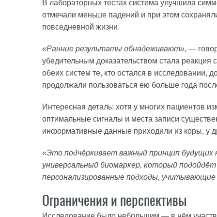
В лабораторных тестах система улучшила симм
отмечали меньше падений и при этом сохранял
повседневной жизни.
«Ранние результаты обнадеживают»,
— говор
убедительным доказательством стала реакция с
обеих систем те, кто остался в исследовании,
продолжали пользоваться ею больше года посл
Интересная деталь: хотя у многих пациентов и
оптимальные сигналы и места записи существенн
информативные данные приходили из коры, у др
«Это подчёркивает важный принцип будущих 
универсальный биомаркер, который подойдёт 
персонализированные подходы, учитывающие 
Ограничения и перспективы
Исследование было небольшим — в нём участво