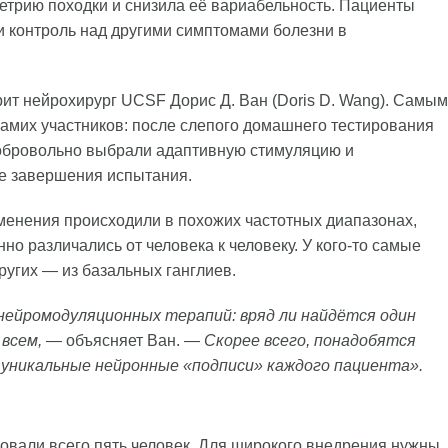
етрию походки и снизила её вариабельность. Пациенты
и контроль над другими симптомами болезни в
ит нейрохирург UCSF Дорис Д. Ван (Doris D. Wang). Самым
амих участников: после слепого домашнего тестирования
 добровольно выбрали адаптивную стимуляцию и
е завершения испытания.
зменения происходили в похожих частотных диапазонах,
о различались от человека к человеку. У кого-то самые
угих — из базальных ганглиев.
нейромодуляционных терапий: вряд ли найдётся один
всем,
— объясняет Ван. —
Скорее всего, понадобятся
уникальные нейронные «подписи» каждого пациента».
вали всего пять человек. Для широкого внедрения нужны