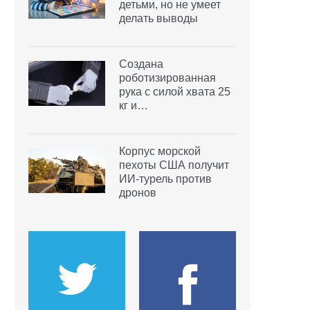
детьми, но не умеет
делать выводы
Создана
роботизированная
рука с силой хвата 25
кг и…
Корпус морской
пехоты США получит
ИИ-турель против
дронов