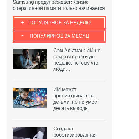
Samsung предупреждает: кризис
оперативной памяти только начинается
+
ПОПУЛЯРНОЕ ЗА НЕДЕЛЮ
-
ПОПУЛЯРНОЕ ЗА МЕСЯЦ
Сэм Альтман: ИИ не
сократит рабочую
неделю, потому что
люди…
ИИ может
присматривать за
детьми, но не умеет
делать выводы
Создана
роботизированная