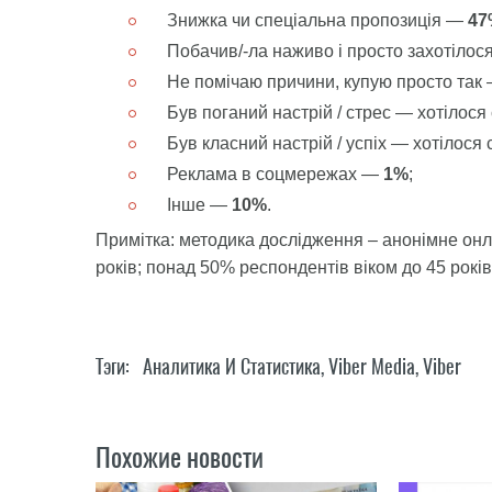
Знижка чи спеціальна пропозиція —
47
Побачив/-ла наживо і просто захотіло
Не помічаю причини, купую просто так
Був поганий настрій / стрес — хотілос
Був класний настрій / успіх — хотілося
Реклама в соцмережах —
1%
;
Інше —
10%
.
Примітка: методика дослідження – анонімне онл
років; понад 50% респондентів віком до 45 років
Тэги:
Аналитика И Статистика
,
Viber Media
,
Viber
Похожие новости