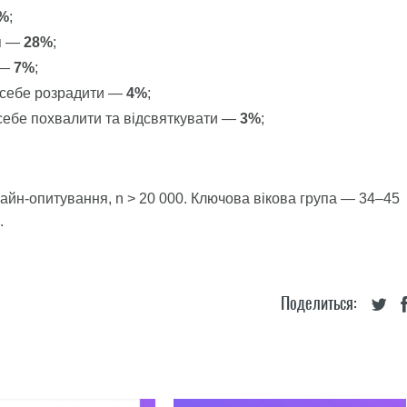
%
;
ся —
28%
;
 —
7%
;
я себе розрадити —
4%
;
 себе похвалити та відсвяткувати —
3%
;
айн-опитування, n > 20 000. Ключова вікова група — 34–45
.
Поделиться: