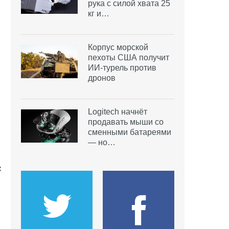
рука с силой хвата 25
кг и…
Корпус морской
пехоты США получит
ИИ-турель против
дронов
Logitech начнёт
продавать мыши со
сменными батареями
— но…