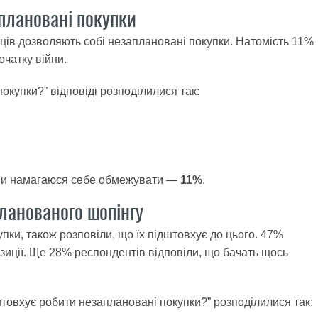
аплановані покупки
ців дозволяють собі незаплановані покупки. Натомість 11%
чатку війни.
окупки?” відповіді розподілилися так:
ійни намагаюся себе обмежувати —
11%
.
ланованого шопінгу
упки, також розповіли, що їх підштовхує до цього. 47%
зиції. Ще 28% респондентів відповіли, що бачать щось
штовхує робити незаплановані покупки?” розподілилися так: