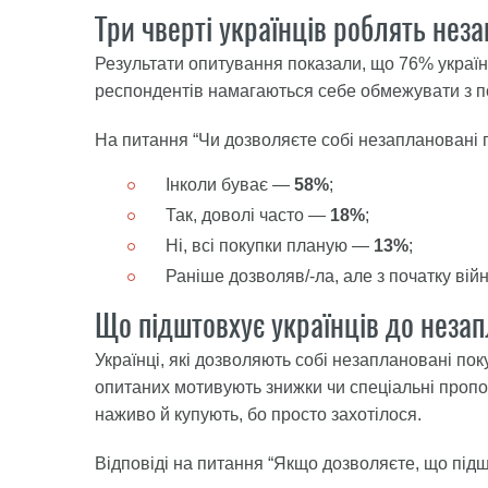
Три чверті українців роблять нез
Результати опитування показали, що 76% україн
респондентів намагаються себе обмежувати з по
На питання “Чи дозволяєте собі незаплановані п
Інколи буває —
58%
;
Так, доволі часто —
18%
;
Ні, всі покупки планую —
13%
;
Раніше дозволяв/-ла, але з початку в
Що підштовхує українців до незап
Українці, які дозволяють собі незаплановані пок
опитаних мотивують знижки чи спеціальні пропо
наживо й купують, бо просто захотілося.
Відповіді на питання “Якщо дозволяєте, що під