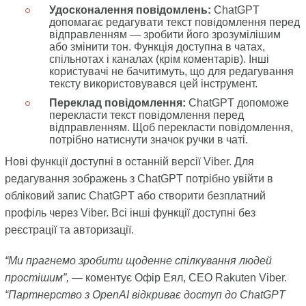
Удосконалення повідомлень:
ChatGPT
допомагає редагувати текст повідомлення перед
відправленням — зробити його зрозумілішим
або змінити тон. Функція доступна в чатах,
спільнотах і каналах (крім коментарів). Інші
користувачі не бачитимуть, що для редагування
тексту використовувався цей інструмент.
Переклад повідомлення:
ChatGPT допоможе
перекласти текст повідомлення перед
відправленням. Щоб перекласти повідомлення,
потрібно натиснути значок ручки в чаті.
Нові функції доступні в останній версії Viber. Для
редагування зображень з ChatGPT потрібно увійти в
обліковий запис ChatGPT або створити безплатний
профіль через Viber. Всі інші функції доступні без
реєстрації та авторизації.
“Ми прагнемо зробити щоденне спілкування людей
простішим”,
— коментує Офір Еял, CEO Rakuten Viber.
“Партнерство з OpenAI відкриває доступ до ChatGPT