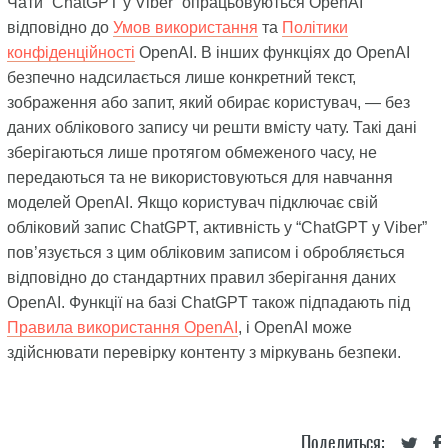
Чати “ChatGPT у Viber” опрацьовуються OpenAI
відповідно до
Умов використання
та
Політики
конфіденційності
OpenAI. В інших функціях до OpenAI
безпечно надсилається лише конкретний текст,
зображення або запит, який обирає користувач, — без
даних облікового запису чи решти вмісту чату. Такі дані
зберігаються лише протягом обмеженого часу, не
передаються та не використовуються для навчання
моделей OpenAI. Якщо користувач підключає свій
обліковий запис ChatGPT, активність у “ChatGPT у Viber”
пов’язується з цим обліковим записом і обробляється
відповідно до стандартних правил зберігання даних
OpenAI. Функції на базі ChatGPT також підпадають під
Правила використання OpenAI
, і OpenAI може
здійснювати перевірку контенту з міркувань безпеки.
Поделиться: