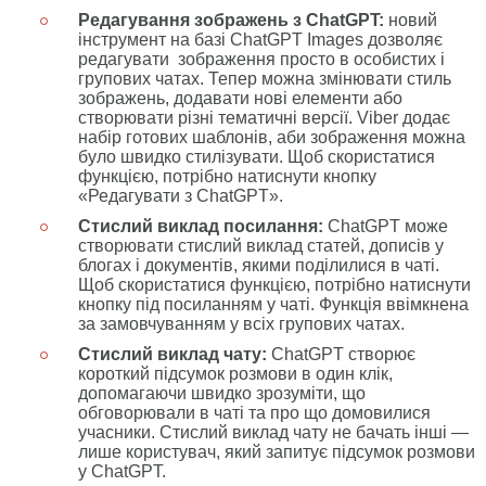
Редагування зображень з ChatGPT:
новий
інструмент на базі ChatGPT Images дозволяє
редагувати зображення просто в особистих і
групових чатах. Тепер можна змінювати стиль
зображень, додавати нові елементи або
створювати різні тематичні версії. Viber додає
набір готових шаблонів, аби зображення можна
було швидко стилізувати. Щоб скористатися
функцією, потрібно натиснути кнопку
«Редагувати з ChatGPT».
Стислий виклад посилання:
ChatGPT може
створювати стислий виклад статей, дописів у
блогах і документів, якими поділилися в чаті.
Щоб скористатися функцією, потрібно натиснути
кнопку під посиланням у чаті. Функція ввімкнена
за замовчуванням у всіх групових чатах.
Стислий виклад чату:
ChatGPT створює
короткий підсумок розмови в один клік,
допомагаючи швидко зрозуміти, що
обговорювали в чаті та про що домовилися
учасники. Стислий виклад чату не бачать інші —
лише користувач, який запитує підсумок розмови
у ChatGPT.