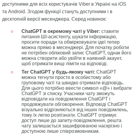
доступними для всіх користувачів Viber в Україні на iOS
та Android. Згодом функції стануть доступними і в
десктопній версії месенджера. Серед новинок:
ChatGPT в окремому чаті у Viber:
ставити
питання ШІ-асистенту, шукати інформацію,
просити поради та обмірковувати ідеї тепер
можна прямо в месенджері. Для початку роботи
не потрібен обліковий запис ChatGPT, однак його
можна створити або увійти в наявний акаунт,
щоб отримати вищі ліміти на відповіді.
Тег ChatGPT у будь-якому чаті:
ChatGPT
можна тегнути просто в особистому або
груповому чаті та швидко отримати відповідь.
Для цього потрібно ввести символ «@» і вибрати
ChatGPT зі списку. Учасники чату зможуть
відповідати на повідомлення ChatGPT і
продовжувати обговорення. Відповіді ChatGPT
візуально відрізняються від інших повідомлень,
тому їх легко розпізнати. ChatGPT отримує
доступ лише до запиту-повідомлення, решта
чату залишається зашифрованою наскрізно і
доступною лише співрозмовникам.