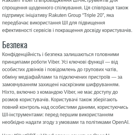
Rakuten Viber із впровадження ШІ-інструментів для
спрощення щоденного спілкування. Ця співпраця також
підтримує ініціативу Rakuten Group “Triple 20”, яка
передбачає використання ШІ для підвищення
ефективності сервісів і покращення досвіду користувачів.
Безпека
Конфіденційність і безпека залишаються головними
принципами роботи Viber. Усі ключові функції — від
особистих дзвінків і повідомлень до групових чатів,
обміну медіафайлами та підключених пристроїв — за
замовчуванням захищені наскрізним шифруванням.
Ніхто, включно з командою Viber, не має доступу до
розмов користувачів. Користувачі також зберігають
повний контроль над особистими даними, користуючись
ШІ-інструментами: перед першим використанням
необхідно надати згоду з умовами та політиками OpenAI.