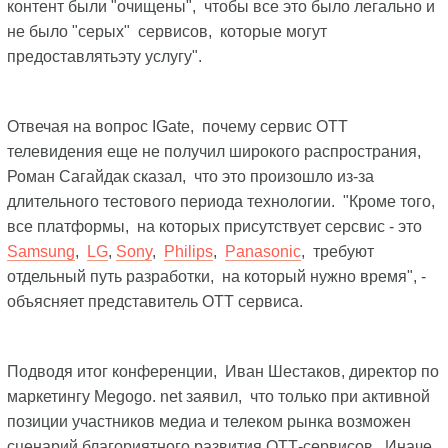
контент были "очищены", чтобы все это было легально и
не было "серых" сервисов, которые могут
предоставлятьэту услугу".
Отвечая на вопрос IGate, почему сервис ОТТ
телевидения еще не получил широкого распространия,
Роман Сагайдак сказал, что это произошло из-за
длительного тестового периода технологии. "Кроме того,
все платформы, на которых присутствует серсвис - это
Samsung
,
LG
,
Sony
,
Philips
,
Panasonic
, требуют
отдельный путь разработки, на который нужно время", -
объясняет представитель ОТТ сервиса.
Подводя итог конференции, Иван Шестаков, директор по
маркетингу Megogo. net заявил, что только при активной
позиции участников медиа и телеком рынка возможен
сценарий благориятного развития ОТТ-сервисов. Иначе