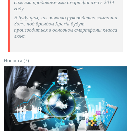
самыми продаваемыми смартфонами в 2014
году.
В будущем, как заявило руководство компании
Sony, под брендом Xperia будут
производиться в основном смартфоны класса
люкс.
Новости (7):