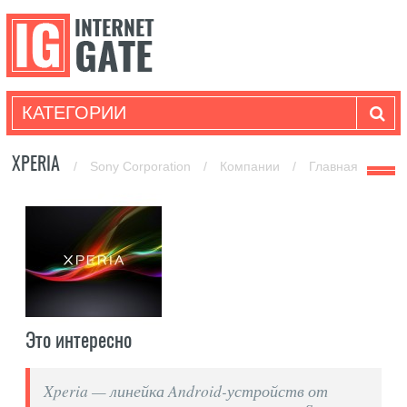
КАТЕГОРИИ
XPERIA
/
Sony Corporation
/
Компании
/
Главная
Это интересно
Xperia — линейка Android-устройств от