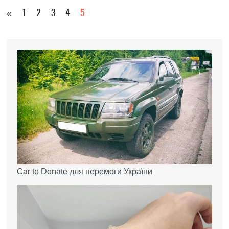
«
1
2
3
4
5
Car to Donate для перемоги України