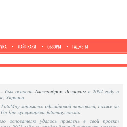
АУКА
ЛАЙФХАКИ
ОБЗОРЫ
ГАДЖЕТЫ
 - был основан
Александром Лозицким
в 2004 году в
е, Украина.
 FotoMag занимался офлайновой торговлей, позже он
 On-line супермаркет fotomag.com.ua.
его основателю удалось привлечь в свой проект
сенью 2013 года он продал данный интернет-магазин,