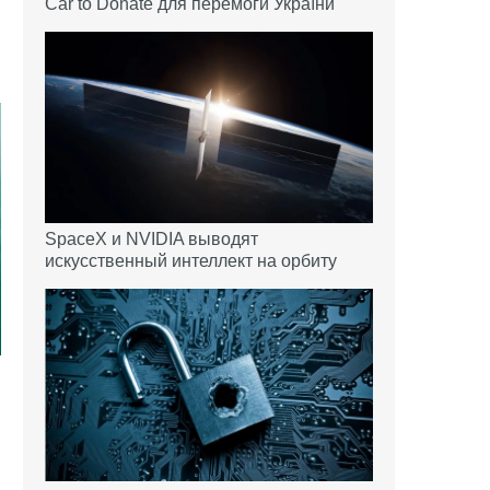
Car to Donate для перемоги України
SpaceX и NVIDIA выводят
искусственный интеллект на орбиту