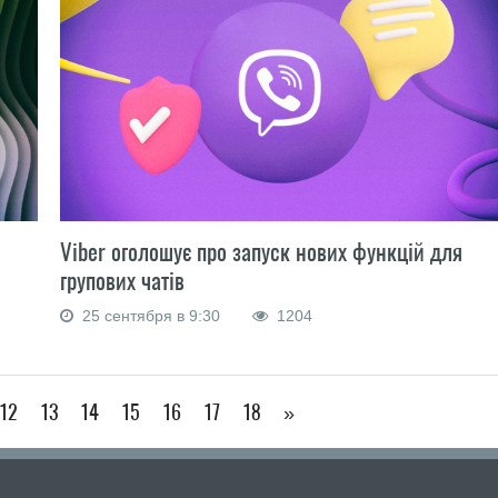
Viber оголошує про запуск нових функцій для
групових чатів
25 сентября в 9:30
1204
12
13
14
15
16
17
18
»