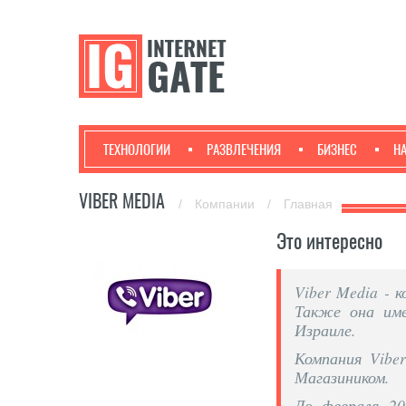
ТЕХНОЛОГИИ
РАЗВЛЕЧЕНИЯ
БИЗНЕС
Н
VIBER MEDIA
/
Компании
/
Главная
Это интересно
Viber Media - 
Также она име
Израиле.
Компания Vibe
Магазиником.
До февраля 20