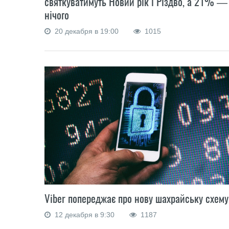
святкуватимуть Новий рік і Різдво, а 21% —
нічого
20 декабря в 19:00
1015
Viber попереджає про нову шахрайську схему
12 декабря в 9:30
1187