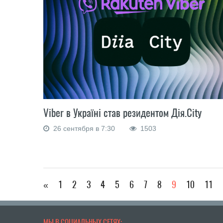
Viber в Україні став резидентом Дія.City
26 сентября в 7:30
1503
«
1
2
3
4
5
6
7
8
9
10
11
МЫ В СОЦИАЛЬНЫХ СЕТЯХ: