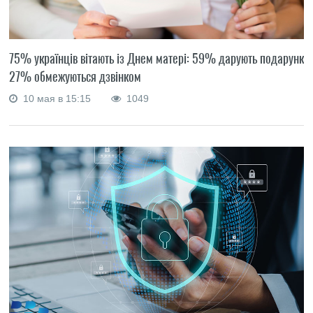
75% українців вітають із Днем матері: 59% дарують подарунки,
27% обмежуються дзвінком
10 мая в 15:15
1049