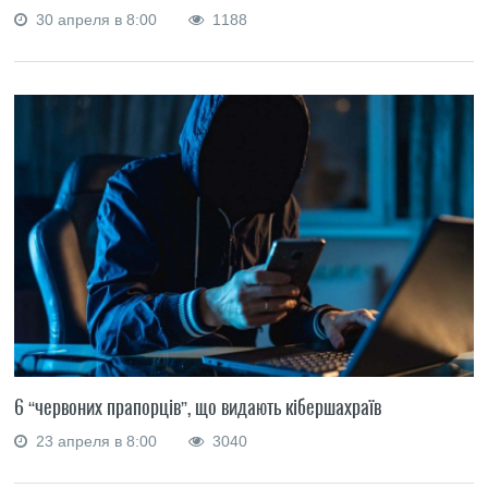
30 апреля в 8:00
1188
6 “червоних прапорців”, що видають кібершахраїв
23 апреля в 8:00
3040