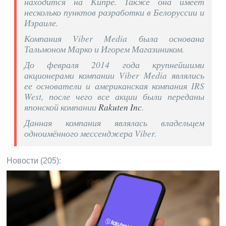
находится на Кипре. Также она имеет
несколько пунктов разработки в Белоруссии и
Израиле.
Компания Viber Media была основана
Тальмоном Марко и Игорем Магазиником.
До февраля 2014 года крупнейшими
акционерами компании Viber Media являлись
ее основатели и американская компания IRS
West, после чего все акции были переданы
японской компании
Rakuten Inc
.
Данная компания являлась владельцем
одноимённого мессенджера Viber.
Новости (205):