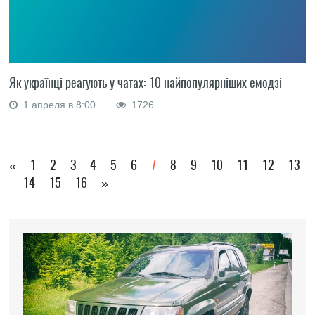
Як українці реагують у чатах: 10 найпопулярніших емодзі
1 апреля в 8:00
1726
«
1
2
3
4
5
6
7
8
9
10
11
12
13
14
15
16
»