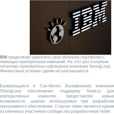
IBM
продолжает укреплять свое облачное портфолио с
помощью приобретения компаний. На этот раз «голубым
гигантом» приобретена софтверная компания StrongLoop.
Финансовые условия сделки не разглашаются.
Базирующаяся в Сан-Матео (Калифорния) компания
StrongLoop обеспечивает поддержку Node.js для
корпоративных клиентов, предоставляя новые
возможности, широко используемые при разработке
программного обеспечения. Стартап также является одним
из ключевых участников сообщества разработчиков Node.