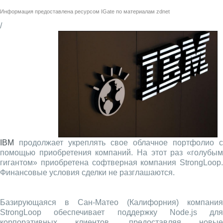
Информация предоставлена ресурсом
IGate
по материалам
zdnet
/
IBM
продолжает укреплять свое облачное портфолио с
помощью приобретения компаний. На этот раз «голубым
гигантом» приобретена софтверная компания StrongLoop.
Финансовые условия сделки не разглашаются.
Базирующаяся в Сан-Матео (Калифорния) компания
StrongLoop обеспечивает поддержку Node.js для
корпоративных клиентов, предоставляя новые