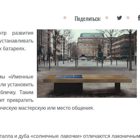
Поделиться:
нтр развития
 устанавливать
 батареях.
ммы «Именные
или установить
бличку. Таким
ет превратить
рческую мастерскую или место общения.
еталла и дуба «солнечные лавочки» отличаются лаконичны