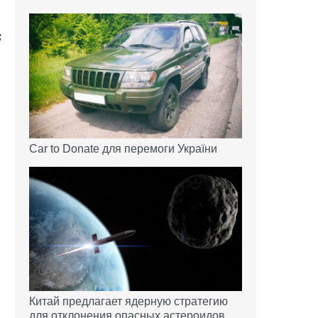
Car to Donate для перемоги України
Китай предлагает ядерную стратегию
м
для отклонения опасных астероидов