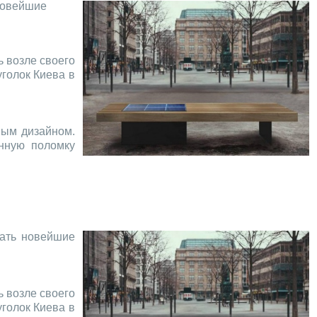
 новейшие
ь возле своего
голок Киева в
ным дизайном.
нную поломку
вать новейшие
ь возле своего
голок Киева в