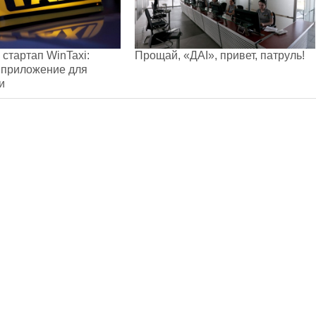
 стартап WinTaxi:
Прощай, «ДАI», привет, патруль!
 приложение для
и