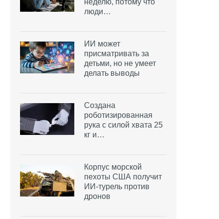
неделю, потому что
люди…
ИИ может
присматривать за
детьми, но не умеет
делать выводы
Создана
роботизированная
рука с силой хвата 25
кг и…
Корпус морской
пехоты США получит
ИИ-турель против
дронов