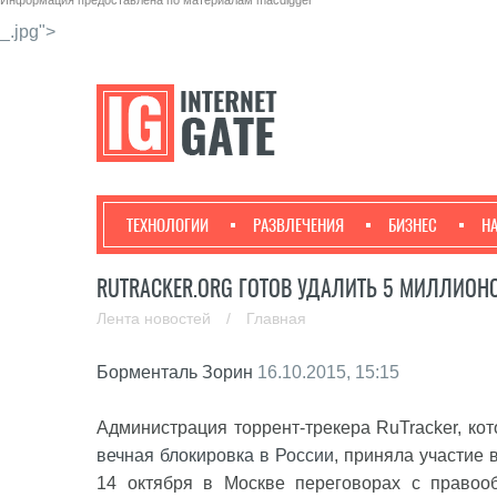
Информация предоставлена по материалам
macdigger
_.jpg">
ТЕХНОЛОГИИ
РАЗВЛЕЧЕНИЯ
БИЗНЕС
Н
RUTRACKER.ORG ГОТОВ УДАЛИТЬ 5 МИЛЛИОН
Лента новостей
/
Главная
Борменталь Зорин
16.10.2015, 15:15
Администрация торрент-трекера RuTracker, ко
вечная блокировка в России
, приняла участие
14 октября в Москве переговорах с правооб