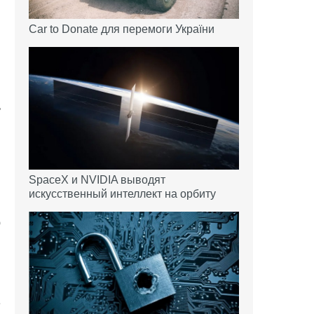
Car to Donate для перемоги України
ь
SpaceX и NVIDIA выводят
и
искусственный интеллект на орбиту
в
ю
е