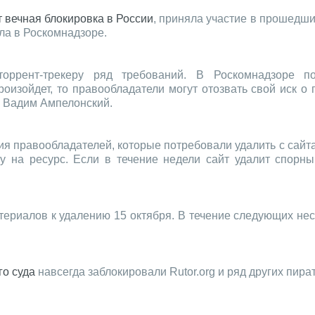
т вечная блокировка в России
, приняла участие в прошедши
ла в Роскомнадзоре.
оррент-трекеру ряд требований. В Роскомнадзоре по
оизойдет, то правообладатели могут отозвать свой иск о
а Вадим Ампелонский.
вия правообладателей, которые потребовали удалить с сайт
у на ресурс. Если в течение недели сайт удалит спорны
териалов к удалению 15 октября. В течение следующих нес
о суда
навсегда заблокировали Rutor.org и ряд других пира