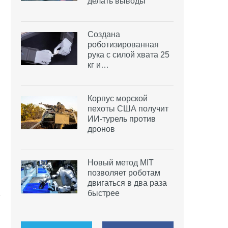
делать выводы
Создана
роботизированная
рука с силой хвата 25
кг и…
Корпус морской
пехоты США получит
ИИ-турель против
дронов
Новый метод MIT
позволяет роботам
двигаться в два раза
быстрее