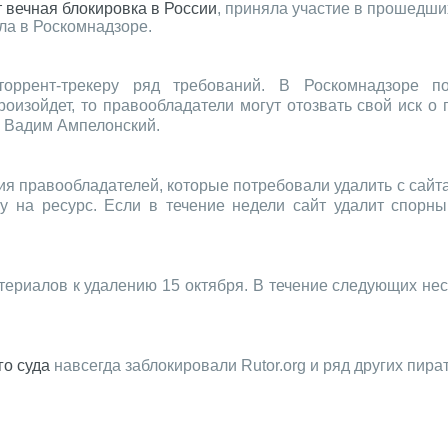
т вечная блокировка в России
, приняла участие в прошедши
ла в Роскомнадзоре.
оррент-трекеру ряд требований. В Роскомнадзоре по
оизойдет, то правообладатели могут отозвать свой иск о
а Вадим Ампелонский.
вия правообладателей, которые потребовали удалить с сайт
у на ресурс. Если в течение недели сайт удалит спорны
териалов к удалению 15 октября. В течение следующих нес
о суда
навсегда заблокировали Rutor.org и ряд других пира