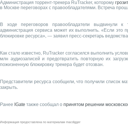
Администрация торрент-трекера RuTracker, которому
грози
в Москве переговорах с правообладателями. Встреча прош
В ходе переговоров правообладатели выдвинули к т
администрация сервиса может их выполнить. «Если это пр
блокировке ресурса», — заявил пресс-секретарь ведомств
Как стало известно, RuTracker согласился выполнить усло
млн аудиозаписей и предотвратить повторную их загрузк
пожизненную блокировку трекера будет отозван.
Представители ресурса сообщили, что получили список ма
закрыть.
Ранее
IGate
также сообщал о
принятом решении московског
Информация предоставлена по материалам
macdigger