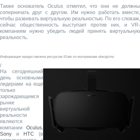
Также основатель Oculus отметил, что они не должны
соперничать друг с другом. Им нужно работать вместе,
чтобы развивать виртуальную реальностью. По его словам,
сейчас общественность выступает против них, и VR-
компаниям нужно убедить людей принять виртуальную
реальность.
Информация предоставлена ресурсом
IGate
по материалам
ubergizmo
/
На сегодняшний
день основными
лидерами на еще
только
зарождающемся
рынке
виртуальной
реальности
являются
компании
Oculus
,
Sony
и
HTC
(в