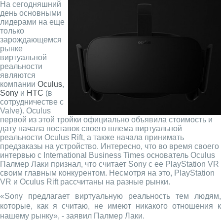
На сегодняшний
день основными
лидерами на еще
только
зарождающемся
рынке
виртуальной
реальности
являются
компании
Oculus
,
Sony
и
HTC
(в
сотрудничестве с
Valve). Oculus
первой из этой тройки официально объявила стоимость и
дату начала поставок своего шлема виртуальной
реальности Oculus Rift, а также начала принимать
предзаказы на устройство. Интересно, что во время своего
интервью с International Business Times основатель Oculus
Палмер Лаки признал, что считает Sony с ее PlayStation VR
своим главным конкурентом. Несмотря на это, PlayStation
VR и Oculus Rift рассчитаны на разные рынки.
«Sony предлагает виртуальную реальность тем людям,
которые, как я считаю, не имеют никакого отношения к
нашему рынку», - заявил Палмер Лаки.