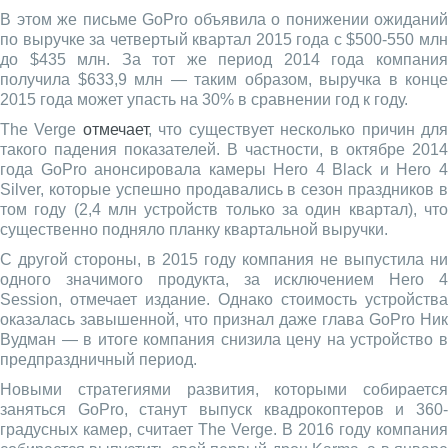
В этом же письме GoPro объявила о понижении ожиданий
по выручке за четвертый квартал 2015 года с $500-550 млн
до $435 млн. За тот же период 2014 года компания
получила $633,9 млн — таким образом, выручка в конце
2015 года может упасть на 30% в сравнении год к году.
The Verge
отмечает
, что существует несколько причин дл
такого падения показателей. В частности, в октябре 2014
года GoPro анонсировала камеры Hero 4 Black и Hero 4
Silver, которые успешно продавались в сезон праздников в
том году (2,4 млн устройств только за один квартал), что
существенно подняло планку квартальной выручки.
С другой стороны, в 2015 году компания не выпустила ни
одного значимого продукта, за исключением Hero 4
Session, отмечает издание. Однако стоимость устройства
оказалась завышенной, что признал даже глава GoPro Ник
Вудман — в итоге компания снизила цену на устройство в
предпраздничный период.
Новыми стратегиями развития, которыми собирается
заняться GoPro, станут выпуск квадрокоптеров и 360-
градусных камер, считает The Verge. В 2016 году компания