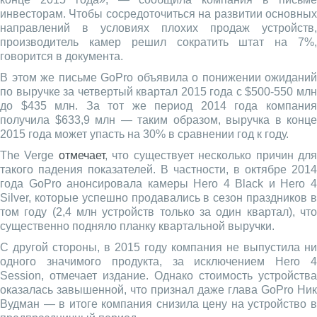
инвесторам. Чтобы сосредоточиться на развитии основных
направлений в условиях плохих продаж устройств,
производитель камер решил сократить штат на 7%,
говорится в документа.
В этом же письме GoPro объявила о понижении ожиданий
по выручке за четвертый квартал 2015 года с $500-550 млн
до $435 млн. За тот же период 2014 года компания
получила $633,9 млн — таким образом, выручка в конце
2015 года может упасть на 30% в сравнении год к году.
The Verge
отмечает
, что существует несколько причин дл
такого падения показателей. В частности, в октябре 2014
года GoPro анонсировала камеры Hero 4 Black и Hero 4
Silver, которые успешно продавались в сезон праздников в
том году (2,4 млн устройств только за один квартал), что
существенно подняло планку квартальной выручки.
С другой стороны, в 2015 году компания не выпустила ни
одного значимого продукта, за исключением Hero 4
Session, отмечает издание. Однако стоимость устройства
оказалась завышенной, что признал даже глава GoPro Ник
Вудман — в итоге компания снизила цену на устройство в