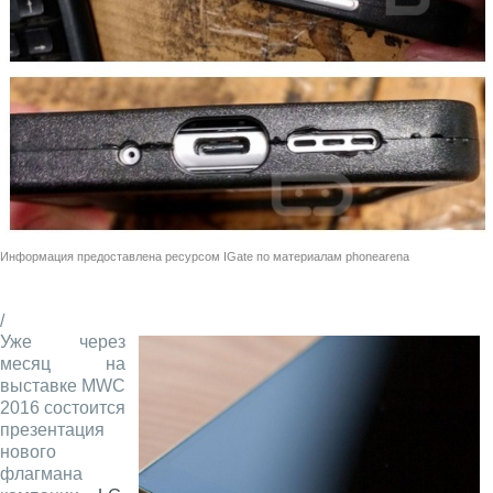
Информация предоставлена ресурсом
IGate
по материалам
phonearena
/
Уже через
месяц на
выставке MWC
2016 состоится
презентация
нового
флагмана