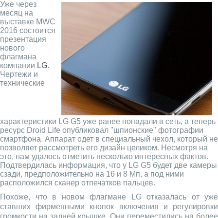
Уже через
месяц на
выставке MWC
2016 состоится
презентация
нового
флагмана
компании
LG
.
Чертежи и
технические
характеристики LG G5 уже ранее попадали в сеть, а теперь
ресурс Droid Life опубликовал "шпионские" фотографии
смартфона. Аппарат одет в специальный чехол, который не
позволяет рассмотреть его дизайн целиком. Несмотря на
это, нам удалось отметить несколько интересных фактов.
Подтвердилась информация, что у LG G5 будет две камеры
сзади, предположительно на 16 и 8 Мп, а под ними
расположился сканер отпечатков пальцев.
Похоже, что в новом флагмане LG отказалась от уже
ставших фирменными кнопок включения и регулировки
громкости на задней крышке. Они переместились на более