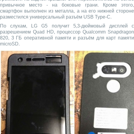
привычное место - на боковые грани. Кроме этого,
смартфон выполнен из металла, а на его нижней стороне
разместился универсальный разъём USB Type-C.
По слухам, LG G5 получит 5,3-дюймовый дисплей с
разрешением Quad HD, процессор Qualcomm Snapdragon
820, 3 ГБ оперативной памяти и разъём для карт памяти
microSD.