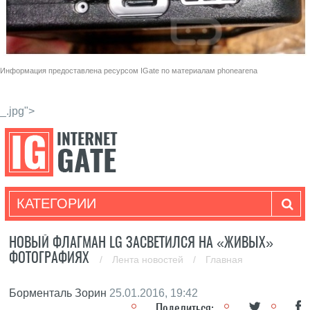
Информация предоставлена ресурсом
IGate
по материалам
phonearena
_.jpg">
КАТЕГОРИИ
НОВЫЙ ФЛАГМАН LG ЗАСВЕТИЛСЯ НА «ЖИВЫХ»
ФОТОГРАФИЯХ
/
Лента новостей
/
Главная
Борменталь Зорин
25.01.2016, 19:42
Поделиться: