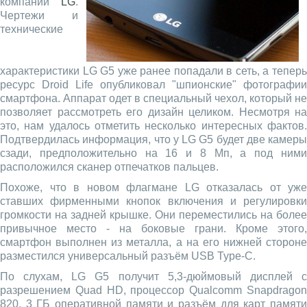
компании
LG
.
Чертежи и
технические
характеристики LG G5 уже ранее попадали в сеть, а теперь
ресурс Droid Life опубликовал "шпионские" фотографии
смартфона. Аппарат одет в специальный чехол, который не
позволяет рассмотреть его дизайн целиком. Несмотря на
это, нам удалось отметить несколько интересных фактов.
Подтвердилась информация, что у LG G5 будет две камеры
сзади, предположительно на 16 и 8 Мп, а под ними
расположился сканер отпечатков пальцев.
Похоже, что в новом флагмане LG отказалась от уже
ставших фирменными кнопок включения и регулировки
громкости на задней крышке. Они переместились на более
привычное место - на боковые грани. Кроме этого,
смартфон выполнен из металла, а на его нижней стороне
разместился универсальный разъём USB Type-C.
По слухам, LG G5 получит 5,3-дюймовый дисплей с
разрешением Quad HD, процессор Qualcomm Snapdragon
820, 3 ГБ оперативной памяти и разъём для карт памяти