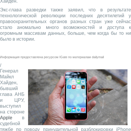
Хайден.
Экс-глава разведки также заявил, что в результате
технологической революции последних десятилетий у
правоохранительных органов разных стран уже сейчас
стало аномально много возможностей и доступа к
огромным массивам данных, больше, чем когда бы то ни
было в истории.
Информация предоставлена ресурсом
IGate
по материалам
dailymail
/
Генерал
Майкл
Хайден,
бывший
глава АНБ
и ЦРУ,
выступил
на стороне
Apple
в
судебной
тяжбе по поводу принудительной разблокировки iPhone