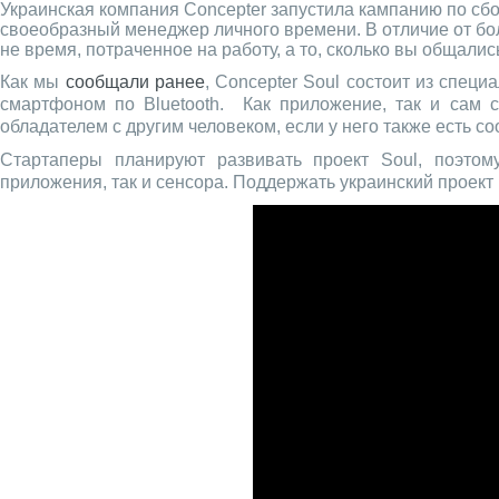
Украинская компания Concepter запустила кампанию по сбо
своеобразный менеджер личного времени. В отличие от бо
не время, потраченное на работу, а то, сколько вы общалис
Как мы
сообщали ранее
, Concepter Soul состоит из спец
смартфоном по Bluetooth. Как приложение, так и сам с
обладателем с другим человеком, если у него также есть с
Стартаперы планируют развивать проект Soul, поэто
приложения, так и сенсора. Поддержать украинский проект