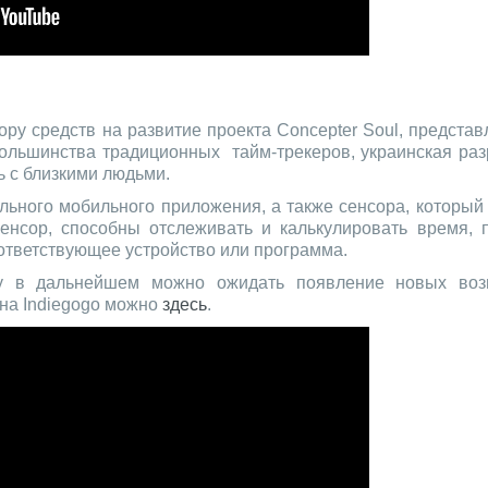
ору средств на развитие проекта Concepter Soul, предста
ольшинства традиционных тайм-трекеров, украинская раз
ь с близкими людьми.
иального мобильного приложения, а также сенсора, который
енсор, способны отслеживать и калькулировать время, 
оответствующее устройство или программа.
му в дальнейшем можно ожидать появление новых воз
 на Indiegogo можно
здесь
.