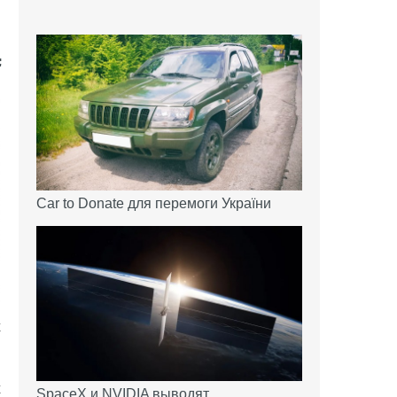
Car to Donate для перемоги України
х
х
SpaceX и NVIDIA выводят