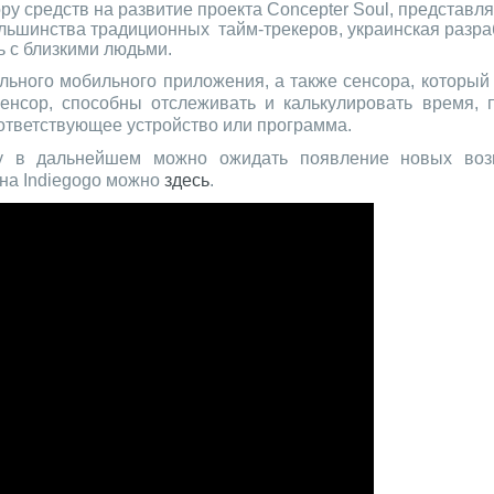
ру средств на развитие проекта Concepter Soul, представл
льшинства традиционных тайм-трекеров, украинская разра
ь с близкими людьми.
иального мобильного приложения, а также сенсора, который
енсор, способны отслеживать и калькулировать время, 
оответствующее устройство или программа.
му в дальнейшем можно ожидать появление новых воз
 на Indiegogo можно
здесь
.