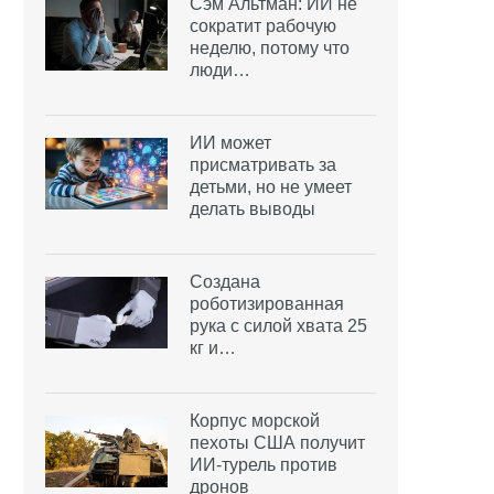
Сэм Альтман: ИИ не
сократит рабочую
неделю, потому что
люди…
ИИ может
присматривать за
детьми, но не умеет
делать выводы
Создана
роботизированная
рука с силой хвата 25
кг и…
Корпус морской
пехоты США получит
ИИ-турель против
дронов