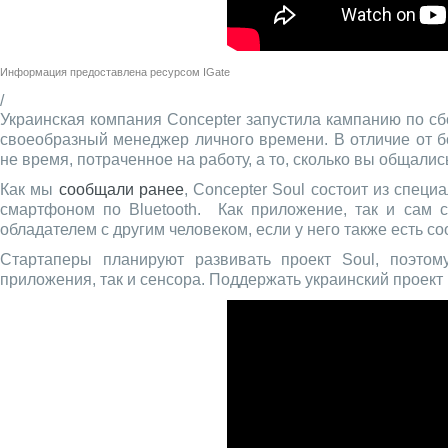
Информация предоставлена ресурсом
IGate
/
Украинская компания Concepter запустила кампанию по сб
своеобразный менеджер личного времени. В отличие от б
не время, потраченное на работу, а то, сколько вы общалис
Как мы
сообщали ранее
, Concepter Soul состоит из спец
смартфоном по Bluetooth. Как приложение, так и сам с
обладателем с другим человеком, если у него также есть с
Стартаперы планируют развивать проект Soul, поэто
приложения, так и сенсора. Поддержать украинский проект